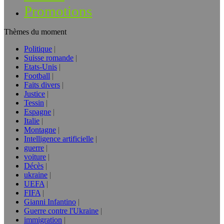
Promotions
Thèmes du moment
Politique
Suisse romande
Etats-Unis
Football
Faits divers
Justice
Tessin
Espagne
Italie
Montagne
Intelligence artificielle
guerre
voiture
Décès
ukraine
UEFA
FIFA
Gianni Infantino
Guerre contre l'Ukraine
immigration