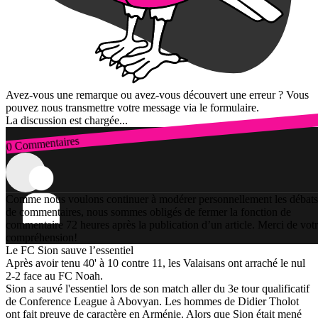
Avez-vous une remarque ou avez-vous découvert une erreur ? Vous
pouvez nous transmettre votre message via le formulaire.
La discussion est chargée...
0 Commentaires
Connexion
Comme nous voulons continuer à modérer personnellement les débats
de commentaires, nous sommes obligés de fermer la fonction de
commentaire 72 heures après la publication d’un article. Merci de vot
compréhension!
Le FC Sion sauve l’essentiel
Après avoir tenu 40' à 10 contre 11, les Valaisans ont arraché le nul
2-2 face au FC Noah.
Sion a sauvé l'essentiel lors de son match aller du 3e tour qualificatif
de Conference League à Abovyan. Les hommes de Didier Tholot
ont fait preuve de caractère en Arménie. Alors que Sion était mené