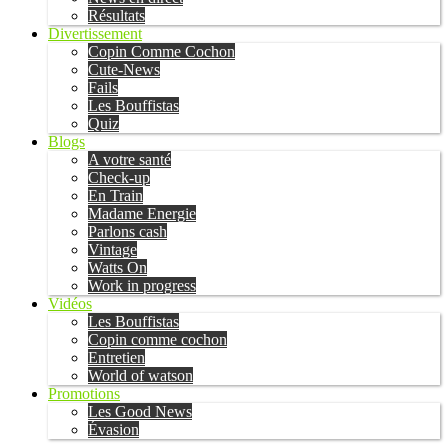
Résultats
Divertissement
Copin Comme Cochon
Cute-News
Fails
Les Bouffistas
Quiz
Blogs
A votre santé
Check-up
En Train
Madame Energie
Parlons cash
Vintage
Watts On
Work in progress
Vidéos
Les Bouffistas
Copin comme cochon
Entretien
World of watson
Promotions
Les Good News
Évasion