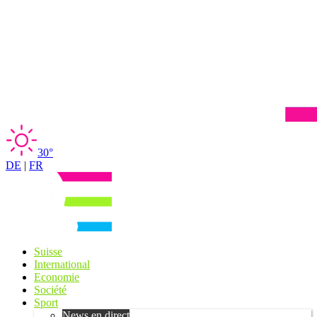
30°
DE
|
FR
Suisse
International
Economie
Société
Sport
News en direct