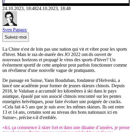
0
24.10.2023, 18:48
24.10.2023, 18:48
Sven Papaux
Suivez-moi
La Chine n'est de loin pas une nation qui vit et vibre pour les sports
d'hiver. Mais le raz-de-marée des JO 2022 ont-ils ouvert de
nouveaux horizons et propagé le virus des sports d'hiver? Un
événement sportif de cette ampleur peut parfois fonctionner comme
un révélateur d'une nouvelle vague de pratiquants.
De passage en Suisse, Yann Bouduban, fondateur d'Helveski, a
lancé une académie pour former de jeunes skieurs chinois. Depuis
2018, le Valaisan a accumulé les kilomètres à ski dans le pays
asiatique, épaulé par son associé chinois rencontré sur les pentes
enneigées helvétiques, pour faire évoluer une poignée de cracks.
«Cela fait 4-5 ans que je suis avec les mêmes skieurs. Ils ont entre
13 et 14 ans, certains sont au niveau des bons nationaux ici en
Suisse», précise-t-il d'emblée.
«Ici, ça commence à skier fort et dans une dizaine d’années, je pense