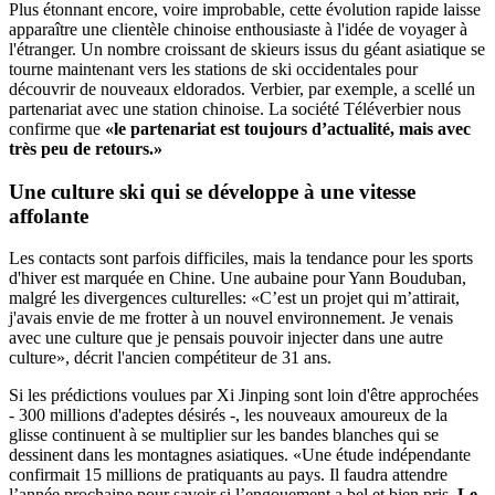
Plus étonnant encore, voire improbable, cette évolution rapide laisse
apparaître une clientèle chinoise enthousiaste à l'idée de voyager à
l'étranger. Un nombre croissant de skieurs issus du géant asiatique se
tourne maintenant vers les stations de ski occidentales pour
découvrir de nouveaux eldorados. Verbier, par exemple, a scellé un
partenariat avec une station chinoise. La société Téléverbier nous
confirme que
«le partenariat est toujours d’actualité, mais avec
très peu de retours.»
Une culture ski qui se développe
à une vitesse
affolante
Les contacts sont parfois difficiles, mais la tendance pour les sports
d'hiver est marquée en Chine. Une aubaine pour Yann Bouduban,
malgré les divergences culturelles: «C’est un projet qui m’attirait,
j'avais envie de me frotter à un nouvel environnement. Je venais
avec une culture que je pensais pouvoir injecter dans une autre
culture», décrit l'ancien compétiteur de 31 ans.
Si les prédictions voulues par Xi Jinping sont loin d'être approchées
- 300 millions d'adeptes désirés -, les nouveaux amoureux de la
glisse continuent à se multiplier sur les bandes blanches qui se
dessinent dans les montagnes asiatiques. «Une étude indépendante
confirmait 15 millions de pratiquants au pays. Il faudra attendre
l’année prochaine pour savoir si l’engouement a bel et bien pris.
Le