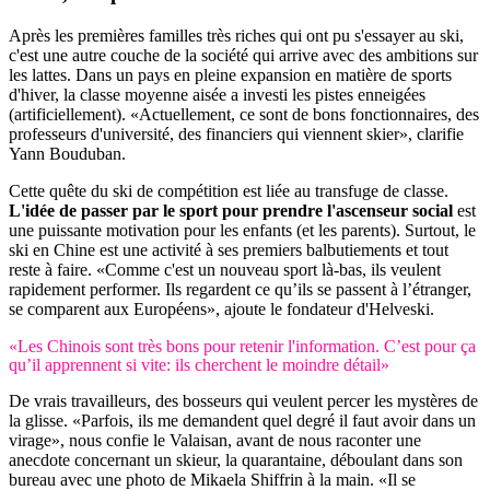
Après les premières familles très riches qui ont pu s'essayer au ski,
c'est une autre couche de la société qui arrive avec des ambitions sur
les lattes. Dans un pays en pleine expansion en matière de sports
d'hiver, la classe moyenne aisée a investi les pistes enneigées
(artificiellement). «Actuellement, ce sont de bons fonctionnaires, des
professeurs d'université, des financiers qui viennent skier», clarifie
Yann Bouduban.
Cette quête du ski de compétition est liée au transfuge de classe.
L'idée de passer par le sport pour prendre l'ascenseur social
est
une puissante motivation pour les enfants (et les parents). Surtout, le
ski en Chine est une activité à ses premiers balbutiements et tout
reste à faire. «Comme c'est un nouveau sport là-bas, ils veulent
rapidement performer. Ils regardent ce qu’ils se passent à l’étranger,
se comparent aux Européens», ajoute le fondateur d'Helveski.
«Les Chinois sont très bons pour retenir l'information. C’est pour ça
qu’il apprennent si vite: ils cherchent le moindre détail»
De vrais travailleurs, des bosseurs qui veulent percer les mystères de
la glisse. «Parfois, ils me demandent quel degré il faut avoir dans un
virage», nous confie le Valaisan, avant de nous raconter une
anecdote concernant un skieur, la quarantaine, déboulant dans son
bureau avec une photo de Mikaela Shiffrin à la main. «Il se