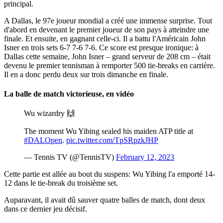
principal.
A Dallas, le 97e joueur mondial a créé une immense surprise. Tout
d'abord en devenant le premier joueur de son pays à atteindre une
finale. Et ensuite, en gagnant celle-ci. Il a battu l'Américain John
Isner en trois sets 6-7 7-6 7-6. Ce score est presque ironique: à
Dallas cette semaine, John Isner – grand serveur de 208 cm – était
devenu le premier tennisman à remporter 500 tie-breaks en carrière.
Il en a donc perdu deux sur trois dimanche en finale.
La balle de match victorieuse, en vidéo
Wu wizardry 🙌
The moment Wu Yibing sealed his maiden ATP title at
#DALOpen
.
pic.twitter.com/TpSRpzkJHP
— Tennis TV (@TennisTV)
February 12, 2023
Cette partie est allée au bout du suspens: Wu Yibing l'a emporté 14-
12 dans le tie-break du troisième set.
Auparavant, il avait dû sauver quatre balles de match, dont deux
dans ce dernier jeu décisif.