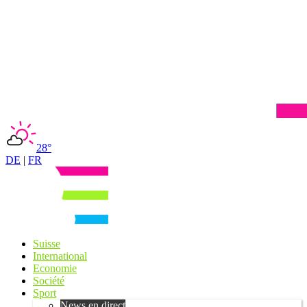
28°
DE
|
FR
Suisse
International
Economie
Société
Sport
News en direct