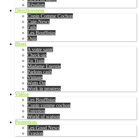
Résultats
Divertissement
Copin Comme Cochon
Cute-News
Fails
Les Bouffistas
Quiz
Blogs
A votre santé
Check-up
En Train
Madame Energie
Parlons cash
Vintage
Watts On
Work in progress
Vidéos
Les Bouffistas
Copin comme cochon
Entretien
World of watson
Promotions
Les Good News
Évasion