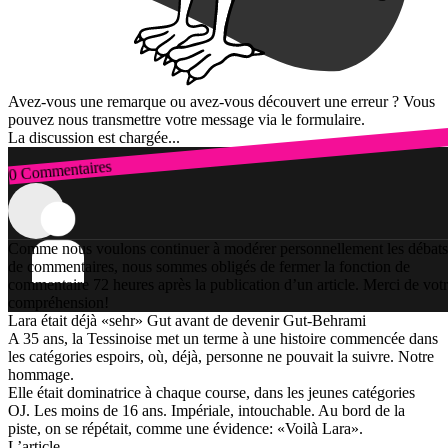
Avez-vous une remarque ou avez-vous découvert une erreur ? Vous
pouvez nous transmettre votre message via le formulaire.
La discussion est chargée...
0 Commentaires
Connexion
Comme nous voulons continuer à modérer personnellement les débats
de commentaires, nous sommes obligés de fermer la fonction de
commentaire 72 heures après la publication d’un article. Merci de vot
compréhension!
Lara était déjà «sehr» Gut avant de devenir Gut-Behrami
A 35 ans, la Tessinoise met un terme à une histoire commencée dans
les catégories espoirs, où, déjà, personne ne pouvait la suivre. Notre
hommage.
Elle était dominatrice à chaque course, dans les jeunes catégories
OJ. Les moins de 16 ans. Impériale, intouchable. Au bord de la
piste, on se répétait, comme une évidence: «Voilà Lara».
L’article