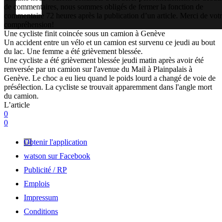
de commentaires, nous sommes obligés de fermer la fonction de
commentaire 72 heures après la publication d’un article. Merci de vot
compréhension!
Une cycliste finit coincée sous un camion à Genève
Un accident entre un vélo et un camion est survenu ce jeudi au bout
du lac. Une femme a été grièvement blessée.
Une cycliste a été grièvement blessée jeudi matin après avoir été
renversée par un camion sur l'avenue du Mail à Plainpalais à
Genève. Le choc a eu lieu quand le poids lourd a changé de voie de
présélection. La cycliste se trouvait apparemment dans l'angle mort
du camion.
L’article
0
0
Obtenir l'application
watson sur Facebook
Publicité / RP
Emplois
Impressum
Conditions