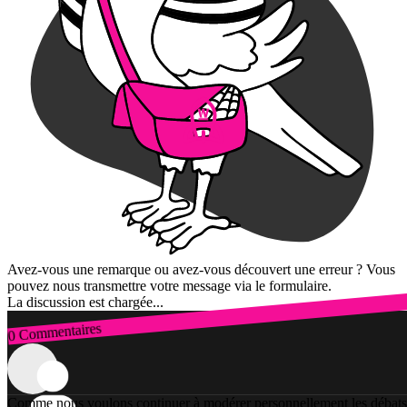
Avez-vous une remarque ou avez-vous découvert une erreur ? Vous
pouvez nous transmettre votre message via le formulaire.
La discussion est chargée...
0 Commentaires
Connexion
Comme nous voulons continuer à modérer personnellement les débats