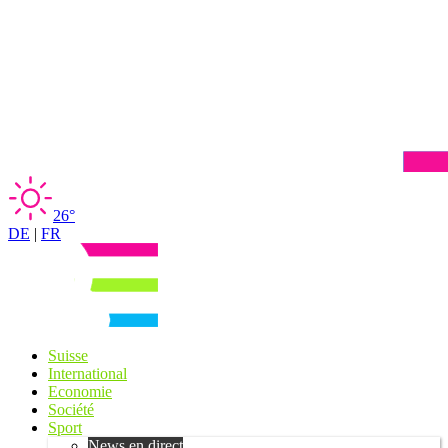
26°
DE
|
FR
Suisse
International
Economie
Société
Sport
News en direct