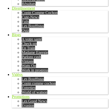
Résultats
Divertissement
Copin Comme Cochon
Cute-News
Fails
Les Bouffistas
Quiz
Blogs
A votre santé
Check-up
En Train
Madame Energie
Parlons cash
Vintage
Watts On
Work in progress
Vidéos
Les Bouffistas
Copin comme cochon
Entretien
World of watson
Promotions
Les Good News
Évasion