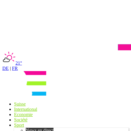
21°
DE
|
FR
Suisse
International
Economie
Société
Sport
News en direct