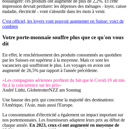
boulangère: ces produits ont augmenté de plus de 2,2%. Et cette
impression devrait perdurer: les dépenses des ménages - loyer, caisse
maladie, électricité - vont s'alourdir dans les mois à venir.
C'est officiel, les loyers vont pouvoir augmenter en Suisse: voici de
combien
Votre porte-monnaie souffre
plus que ce qu'on vous
dit
En effet, le renchérissement des produits consommés au quotidien
par les Suisses est supérieur à la moyenne. Mais ce sont les
vacanciers qui souffriront le plus. Les voyages en avion ont
augmenté de 26,5% par rapport à l'année précédente.
«Les compagnies aériennes profitent du fait que le Covid-19 ait mis
fin à la concurrence sur les prix»
André Lüthi, Globetrotter
NZZ am Sonntag
Une hausse des prix qui concerne la majorité des destinations:
l'Amérique, l'Asie, mais aussi l'Europe.
La consommation d'électricité a également un impact important sur
nos portemonnaies. Les fournisseurs adaptent leurs prix au début de
chaque année.
En 2023, ceux-ci ont augmenté en moyenne de