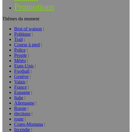
Promotions
Thèmes du moment
Best of watson
Politique
Trail
Course à pied
Police
People
Météo
Etats-Unis
Football
Genève
Valais
France
Espagne
Italie
Allemagne
Russie
élections
route
Crans-Montana
Incendie