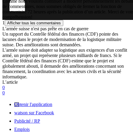
Comme nous voulons continuer à modérer personnellement les débats
de commentaires, nous sommes obligés de fermer la fonction de
commentaire 72 heures après la publication d’un article. Merci de vot
compréhension!
1
Afficher tous les commentaires
L'armée suisse n'est pas prête en cas de guerre
Un rapport du Contrôle fédéral des finances (CDF) pointe des
lacunes dans le projet de modernisation de la logistique militaire
suisse. Des améliorations sont demandées.
L'armée suisse doit adapter sa logistique aux exigences d'un conflit
armé, un projet qui représente plusieurs milliards de francs. Si le
Contrôle fédéral des finances (CDF) estime que le projet est
globalement abouti, il demande des améliorations concernant son
financement, la coordination avec les acteurs civils et la sécurité
informatique.
L’article
0
0
Obtenir l'application
watson sur Facebook
Publicité / RP
Emplois