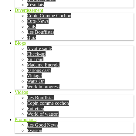
Résultats
Divertissement
Copin Comme Cochon
Cute-News
Fails
Les Bouffistas
Quiz
Blogs
A votre santé
Check-up
En Train
Madame Energie
Parlons cash
Vintage
Watts On
Work in progress
Vidéos
Les Bouffistas
Copin comme cochon
Entretien
World of watson
Promotions
Les Good News
Évasion