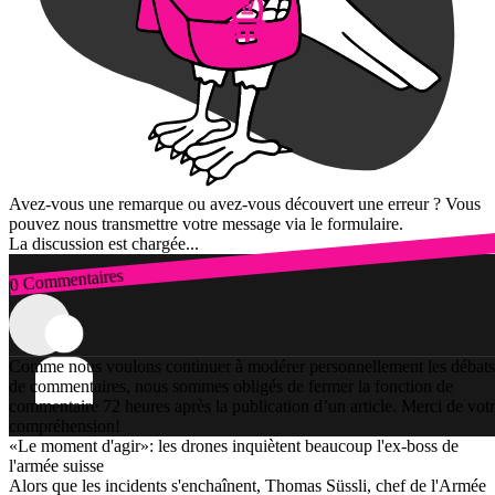
Avez-vous une remarque ou avez-vous découvert une erreur ? Vous
pouvez nous transmettre votre message via le formulaire.
La discussion est chargée...
0 Commentaires
Connexion
Comme nous voulons continuer à modérer personnellement les débats
de commentaires, nous sommes obligés de fermer la fonction de
commentaire 72 heures après la publication d’un article. Merci de vot
compréhension!
«Le moment d'agir»: les drones inquiètent beaucoup l'ex-boss de
l'armée suisse
Alors que les incidents s'enchaînent, Thomas Süssli, chef de l'Armée