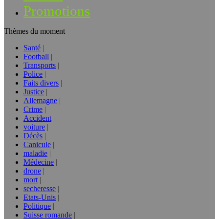
Promotions
Thèmes du moment
Santé
Football
Transports
Police
Faits divers
Justice
Allemagne
Crime
Accident
voiture
Décès
Canicule
maladie
Médecine
drone
mort
secheresse
Etats-Unis
Politique
Suisse romande