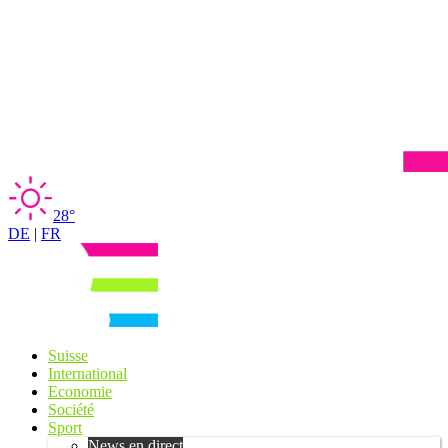
28°
DE
|
FR
Suisse
International
Economie
Société
Sport
News en direct