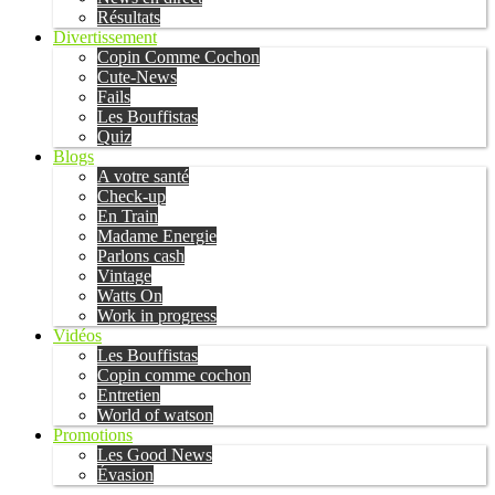
Résultats
Divertissement
Copin Comme Cochon
Cute-News
Fails
Les Bouffistas
Quiz
Blogs
A votre santé
Check-up
En Train
Madame Energie
Parlons cash
Vintage
Watts On
Work in progress
Vidéos
Les Bouffistas
Copin comme cochon
Entretien
World of watson
Promotions
Les Good News
Évasion