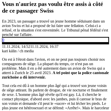
Vous n'auriez pas voulu être assis à côté
de ce passager Swiss
En 2023, un passager a trouvé un jeune homme séduisant dans un
avion Swiss et lui a proposé de lui faire une fellation. Celui-ci a
refusé, et la situation s'est envenimée. Le Tribunal pénal fédéral s'est
penché sur l'affaire.
0
11.11.2024, 14:52
11.11.2024, 16:37
kari kälin / ch media
On est à l'étroit dans l'avion, et on ne peut pas toujours choisir nos
compagnons de siège. La plupart du temps, ce n'est pas un
problème. Mais il en a été autrement dans un avion de Swiss qui a
atterri à Zurich le 25 avril 2023.
A tel point que la police cantonale
zurichoise a dû intervenir.
Tout cela est dû à un homme plus âgé qui a trouvé son jeune voisin
de siège attirant. Ils parlent de drogue, de vie nocturne et finalement
de sexe. L'homme plus âgé révèle qu'il est gay. Là, il cherche le
contact physique, d'abord avec les jambes, puis il caresse le bras de
son voisin et demande s'il peut le «sucer» et lui lécher les pieds. Le
plus jeune est hétérosexuel et se défend: «Arrête!». Mais le harceleur