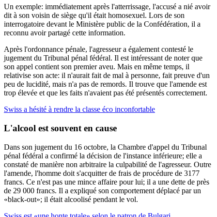
Un exemple: immédiatement après l'atterrissage, l'accusé a nié avoir
dit à son voisin de siège qu'il était homosexuel. Lors de son
interrogatoire devant le Ministère public de la Confédération, il a
reconnu avoir partagé cette information.
Après l'ordonnance pénale, l'agresseur a également contesté le
jugement du Tribunal pénal fédéral. Il est intéressant de noter que
son appel contient son premier aveu. Mais en même temps, il
relativise son acte: il n'aurait fait de mal à personne, fait preuve d'un
peu de lucidité, mais n'a pas de remords. Il trouve que l'amende est
trop élevée et que les faits n'avaient pas été présentés correctement.
Swiss a hésité à rendre la classe éco inconfortable
L'alcool est souvent en cause
Dans son jugement du 16 octobre, la Chambre d'appel du Tribunal
pénal fédéral a confirmé la décision de l'instance inférieure; elle a
constaté de manière non arbitraire la culpabilité de l'agresseur. Outre
l'amende, l'homme doit s'acquitter de frais de procédure de 3177
francs. Ce n'est pas une mince affaire pour lui; il a une dette de près
de 29 000 francs. Il a expliqué son comportement déplacé par un
«black-out»; il était alcoolisé pendant le vol.
Swiss est «une honte totale» selon le patron de Bulgari