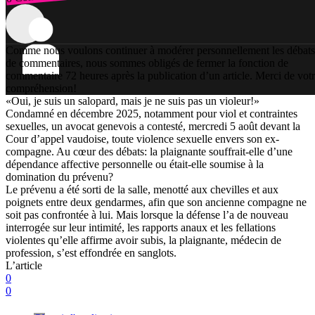
Comme nous voulons continuer à modérer personnellement les débats
de commentaires, nous sommes obligés de fermer la fonction de
commentaire 72 heures après la publication d’un article. Merci de vot
compréhension!
«Oui, je suis un salopard, mais je ne suis pas un violeur!»
Condamné en décembre 2025, notamment pour viol et contraintes
sexuelles, un avocat genevois a contesté, mercredi 5 août devant la
Cour d’appel vaudoise, toute violence sexuelle envers son ex-
compagne. Au cœur des débats: la plaignante souffrait-elle d’une
dépendance affective personnelle ou était-elle soumise à la
domination du prévenu?
Le prévenu a été sorti de la salle, menotté aux chevilles et aux
poignets entre deux gendarmes, afin que son ancienne compagne ne
soit pas confrontée à lui. Mais lorsque la défense l’a de nouveau
interrogée sur leur intimité, les rapports anaux et les fellations
violentes qu’elle affirme avoir subis, la plaignante, médecin de
profession, s’est effondrée en sanglots.
L’article
0
0