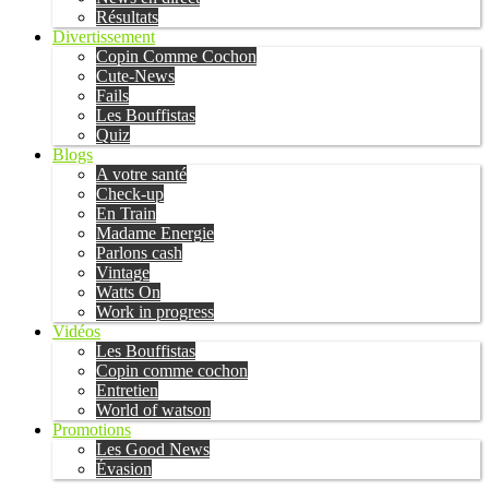
Résultats
Divertissement
Copin Comme Cochon
Cute-News
Fails
Les Bouffistas
Quiz
Blogs
A votre santé
Check-up
En Train
Madame Energie
Parlons cash
Vintage
Watts On
Work in progress
Vidéos
Les Bouffistas
Copin comme cochon
Entretien
World of watson
Promotions
Les Good News
Évasion