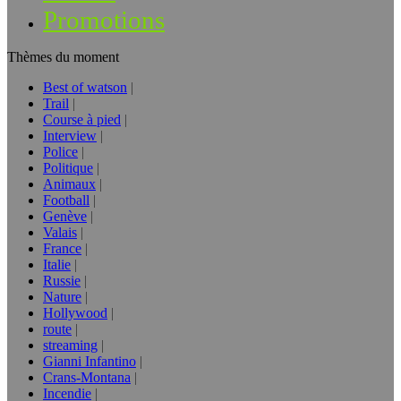
Promotions
Thèmes du moment
Best of watson
Trail
Course à pied
Interview
Police
Politique
Animaux
Football
Genève
Valais
France
Italie
Russie
Nature
Hollywood
route
streaming
Gianni Infantino
Crans-Montana
Incendie