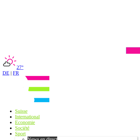
27°
DE
|
FR
Suisse
International
Economie
Société
Sport
News en direct