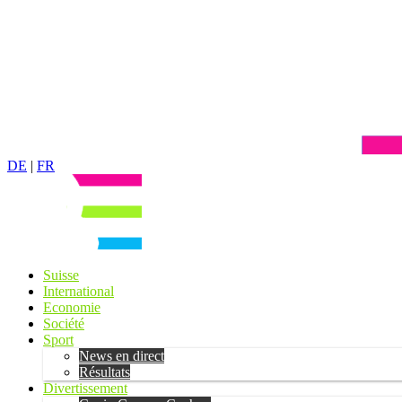
DE
|
FR
Suisse
International
Economie
Société
Sport
News en direct
Résultats
Divertissement