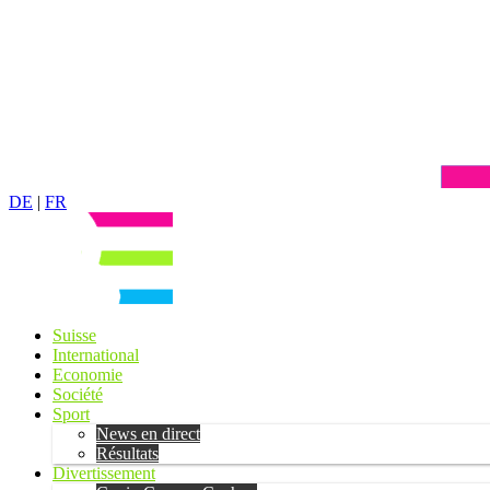
DE
|
FR
Suisse
International
Economie
Société
Sport
News en direct
Résultats
Divertissement