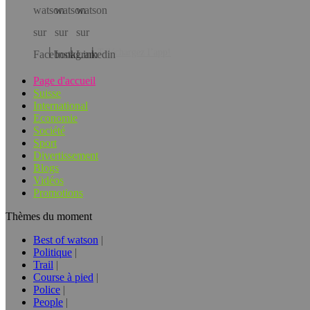
Téléchargez l’app!
Page d'accueil
Suisse
International
Economie
Société
Sport
Divertissement
Blogs
Vidéos
Promotions
Thèmes du moment
Best of watson
Politique
Trail
Course à pied
Police
People