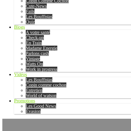
Copin Comme Cochon
Cute-News
Fails
Les Bouffistas
Quiz
Blogs
A votre santé
Check-up
En Train
Madame Energie
Parlons cash
Vintage
Watts On
Work in progress
Vidéos
Les Bouffistas
Copin comme cochon
Entretien
World of watson
Promotions
Les Good News
Évasion