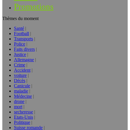
Promotions
Thèmes du moment
Santé
Football
Transports
Police
Faits divers
Justice
Allemagne
Crime
Accident
voiture
Décès
Canicule
maladie
Médecine
drone
mort
secheresse
Etats-Unis
Politique
Suisse romande