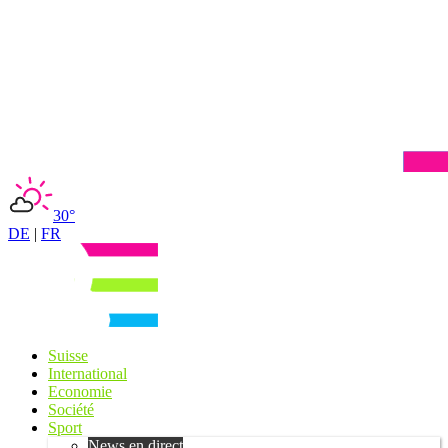
30°
DE
|
FR
Suisse
International
Economie
Société
Sport
News en direct