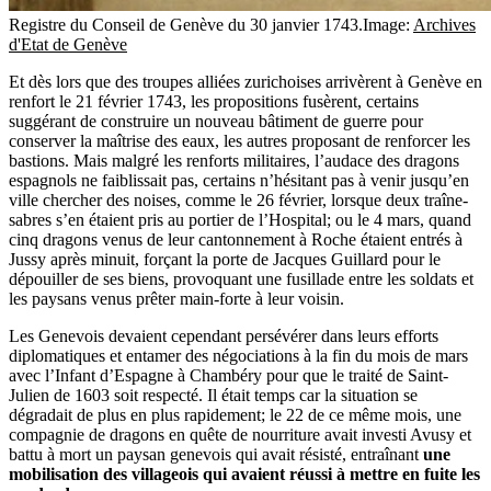
Registre du Conseil de Genève du 30 janvier 1743.
Image:
Archives
d'Etat de Genève
Et dès lors que des troupes alliées zurichoises arrivèrent à Genève en
renfort le 21 février 1743, les propositions fusèrent, certains
suggérant de construire un nouveau bâtiment de guerre pour
conserver la maîtrise des eaux, les autres proposant de renforcer les
bastions. Mais malgré les renforts militaires, l’audace des dragons
espagnols ne faiblissait pas, certains n’hésitant pas à venir jusqu’en
ville chercher des noises, comme le 26 février, lorsque deux traîne-
sabres s’en étaient pris au portier de l’Hospital; ou le 4 mars, quand
cinq dragons venus de leur cantonnement à Roche étaient entrés à
Jussy après minuit, forçant la porte de Jacques Guillard pour le
dépouiller de ses biens, provoquant une fusillade entre les soldats et
les paysans venus prêter main-forte à leur voisin.
Les Genevois devaient cependant persévérer dans leurs efforts
diplomatiques et entamer des négociations à la fin du mois de mars
avec l’Infant d’Espagne à Chambéry pour que le traité de Saint-
Julien de 1603 soit respecté. Il était temps car la situation se
dégradait de plus en plus rapidement; le 22 de ce même mois, une
compagnie de dragons en quête de nourriture avait investi Avusy et
battu à mort un paysan genevois qui avait résisté, entraînant
une
mobilisation des villageois qui avaient réussi à mettre en fuite les