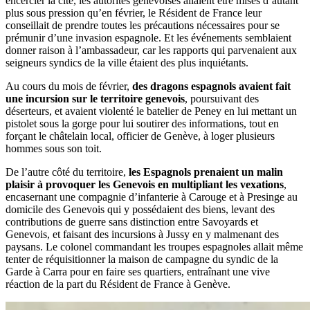
encercler la cité, les autorités genevoises allaient être mises d’autant
plus sous pression qu’en février, le Résident de France leur
conseillait de prendre toutes les précautions nécessaires pour se
prémunir d’une invasion espagnole. Et les événements semblaient
donner raison à l’ambassadeur, car les rapports qui parvenaient aux
seigneurs syndics de la ville étaient des plus inquiétants.
Au cours du mois de février,
des dragons espagnols avaient fait
une incursion sur le territoire genevois
, poursuivant des
déserteurs, et avaient violenté le batelier de Peney en lui mettant un
pistolet sous la gorge pour lui soutirer des informations, tout en
forçant le châtelain local, officier de Genève, à loger plusieurs
hommes sous son toit.
De l’autre côté du territoire,
les Espagnols prenaient un malin
plaisir à provoquer les Genevois en multipliant les vexations
,
encasernant une compagnie d’infanterie à Carouge et à Presinge au
domicile des Genevois qui y possédaient des biens, levant des
contributions de guerre sans distinction entre Savoyards et
Genevois, et faisant des incursions à Jussy en y malmenant des
paysans. Le colonel commandant les troupes espagnoles allait même
tenter de réquisitionner la maison de campagne du syndic de la
Garde à Carra pour en faire ses quartiers, entraînant une vive
réaction de la part du Résident de France à Genève.