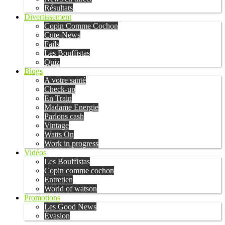
Résultats
Divertissement
Copin Comme Cochon
Cute-News
Fails
Les Bouffistas
Quiz
Blogs
A votre santé
Check-up
En Train
Madame Energie
Parlons cash
Vintage
Watts On
Work in progress
Vidéos
Les Bouffistas
Copin comme cochon
Entretien
World of watson
Promotions
Les Good News
Évasion