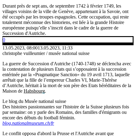
Durant près de sept ans, de septembre 1742 à février 1749, les
villages voisins de la ville de Genève, appartenant à la Savoie, ont
été occupés par les troupes espagnoles. Cette occupation, qui reste
totalement méconnue des historiens, est liée à la grande Histoire
européenne puisqu’elle s’inscrit dans le cadre de la guerre de
Succession d'Autriche.
0
13.05.2023, 08:00
13.05.2023, 11:33
christophe vuilleumier / musée national suisse
La guerre de Succession d'Autriche (1740-1748) se déclencha avec
la contestation de plusieurs Etats qui s’opposaient à la succession
entérinée par la «Pragmatique Sanction» du 19 avril 1713, laquelle
arrêtait que la fille de l’empereur Charles VI, Marie-Thérèse
d’Autriche, héritait à la mort de son père des Etats héréditaires de la
Maison de
Habsbourg
.
Le blog du Musée national suisse
Des histoires passionnantes sur l'histoire de la Suisse plusieurs fois
par semaine: on y parle des Romains, des familles d'émigrants ou
encore des débuts du football féminin.
blog.nationalmuseum.ch/fr
Le conflit opposa d'abord la Prusse et l'Autriche avant que