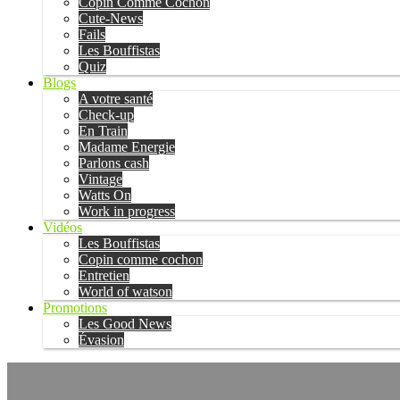
Copin Comme Cochon
Cute-News
Fails
Les Bouffistas
Quiz
Blogs
A votre santé
Check-up
En Train
Madame Energie
Parlons cash
Vintage
Watts On
Work in progress
Vidéos
Les Bouffistas
Copin comme cochon
Entretien
World of watson
Promotions
Les Good News
Évasion