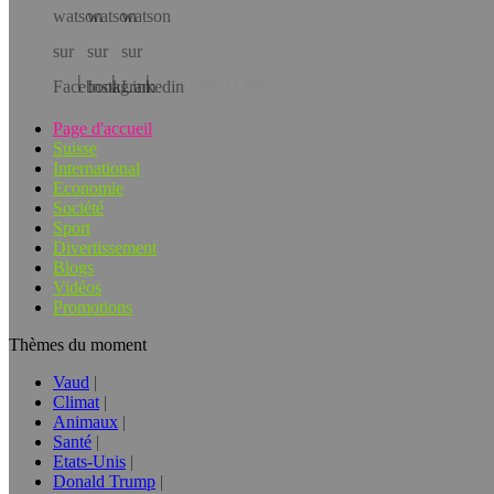
Téléchargez l’app!
Page d'accueil
Suisse
International
Economie
Société
Sport
Divertissement
Blogs
Vidéos
Promotions
Thèmes du moment
Vaud
Climat
Animaux
Santé
Etats-Unis
Donald Trump