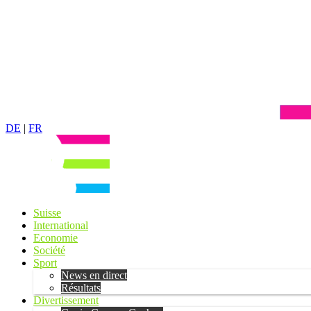
DE
|
FR
Suisse
International
Economie
Société
Sport
News en direct
Résultats
Divertissement