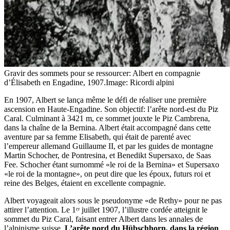
Gravir des sommets pour se ressourcer: Albert en compagnie
d’Élisabeth en Engadine, 1907.
Image: Ricordi alpini
En 1907, Albert se lança même le défi de réaliser une première
ascension en Haute-Engadine. Son objectif: l’arête nord-est du Piz
Caral. Culminant à 3421 m, ce sommet jouxte le Piz Cambrena,
dans la chaîne de la Bernina. Albert était accompagné dans cette
aventure par sa femme Elisabeth, qui était de parenté avec
l’empereur allemand Guillaume II, et par les guides de montagne
Martin Schocher, de Pontresina, et Benedikt Supersaxo, de Saas
Fee. Schocher étant surnommé «le roi de la Bernina» et Supersaxo
«le roi de la montagne», on peut dire que les époux, futurs roi et
reine des Belges, étaient en excellente compagnie.
Albert voyageait alors sous le pseudonyme «de Rethy» pour ne pas
attirer l’attention. Le 1ᵉʳ juillet 1907, l’illustre cordée atteignit le
sommet du Piz Caral, faisant entrer Albert dans les annales de
l’alpinisme suisse.
L’arête nord du Hübschhorn, dans la région