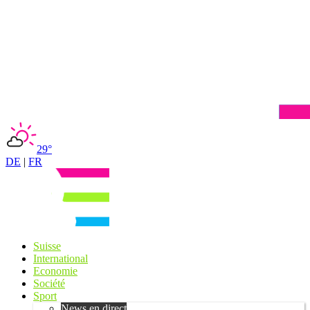
29°
DE
|
FR
Suisse
International
Economie
Société
Sport
News en direct