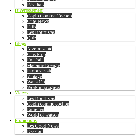
Résultats
Divertissement
Copin Comme Cochon
Cute-News
Fails
Les Bouffistas
Quiz
Blogs
A votre santé
Check-up
En Train
Madame Energie
Parlons cash
Vintage
Watts On
Work in progress
Vidéos
Les Bouffistas
Copin comme cochon
Entretien
World of watson
Promotions
Les Good News
Évasion