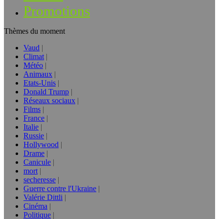
Promotions
Thèmes du moment
Vaud
Climat
Météo
Animaux
Etats-Unis
Donald Trump
Réseaux sociaux
Films
France
Italie
Russie
Hollywood
Drame
Canicule
mort
secheresse
Guerre contre l'Ukraine
Valérie Dittli
Cinéma
Politique