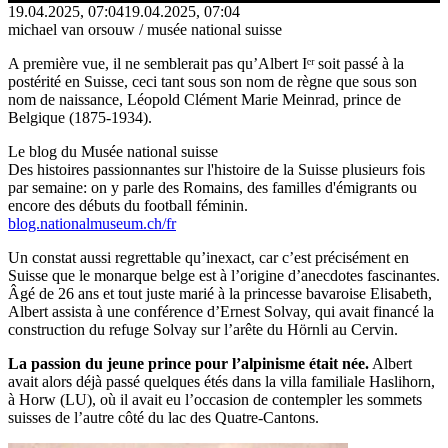
19.04.2025, 07:04
19.04.2025, 07:04
michael van orsouw / musée national suisse
A première vue, il ne semblerait pas qu’Albert Iᵉʳ soit passé à la
postérité en Suisse, ceci tant sous son nom de règne que sous son
nom de naissance, Léopold Clément Marie Meinrad, prince de
Belgique (1875-1934).
Le blog du Musée national suisse
Des histoires passionnantes sur l'histoire de la Suisse plusieurs fois
par semaine: on y parle des Romains, des familles d'émigrants ou
encore des débuts du football féminin.
blog.nationalmuseum.ch/fr
Un constat aussi regrettable qu’inexact, car c’est précisément en
Suisse que le monarque belge est à l’origine d’anecdotes fascinantes.
Âgé de 26 ans et tout juste marié à la princesse bavaroise Elisabeth,
Albert assista à une conférence d’Ernest Solvay, qui avait financé la
construction du refuge Solvay sur l’arête du Hörnli au Cervin.
La passion du jeune prince pour l’alpinisme était née.
Albert
avait alors déjà passé quelques étés dans la villa familiale Haslihorn,
à Horw (LU), où il avait eu l’occasion de contempler les sommets
suisses de l’autre côté du lac des Quatre-Cantons.