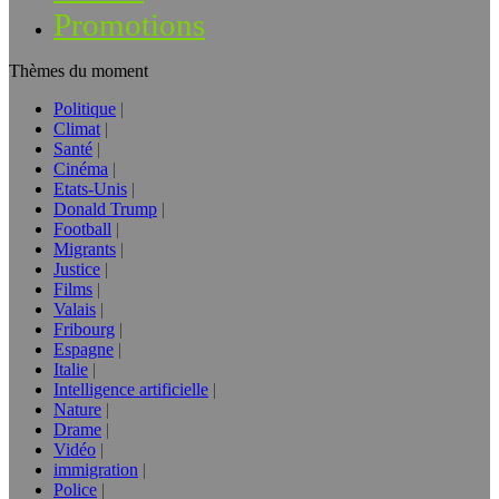
Promotions
Thèmes du moment
Politique
Climat
Santé
Cinéma
Etats-Unis
Donald Trump
Football
Migrants
Justice
Films
Valais
Fribourg
Espagne
Italie
Intelligence artificielle
Nature
Drame
Vidéo
immigration
Police