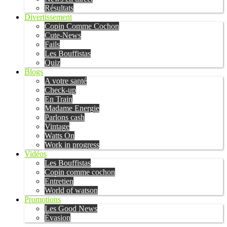
Résultats
Divertissement
Copin Comme Cochon
Cute-News
Fails
Les Bouffistas
Quiz
Blogs
A votre santé
Check-up
En Train
Madame Energie
Parlons cash
Vintage
Watts On
Work in progress
Vidéos
Les Bouffistas
Copin comme cochon
Entretien
World of watson
Promotions
Les Good News
Évasion