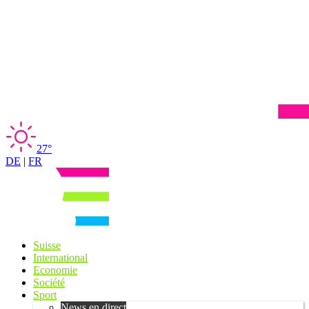
27°
DE
|
FR
Suisse
International
Economie
Société
Sport
News en direct