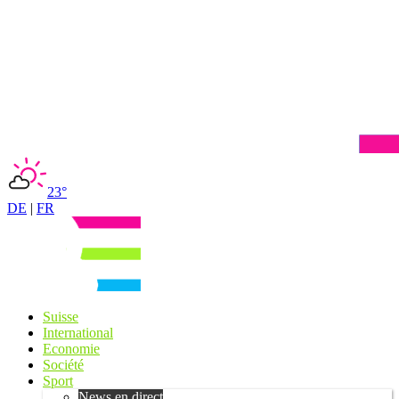
23°
DE
|
FR
Suisse
International
Economie
Société
Sport
News en direct