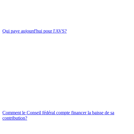
Qui paye aujourd'hui pour l'AVS?
Comment le Conseil fédéral compte financer la baisse de sa
contribution?