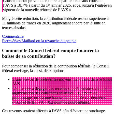
Conseil fédéral prévoit de réduire la part fédérale aux coûts de
l’AVS à 18,7% à partir du 1ᵉʳ janvier 2026, et ce, jusqu’à l’entrée en
vigueur de la nouvelle réforme de l’AVS.»
Malgré cette réduction, la contribution fédérale restera supérieure à
11 milliards de francs en 2026, augmentant encore par la suite en
termes absolus.
Commentaire
Pierre-Yves Maillard ou la revanche du peuple
Comment le Conseil fédéral compte financer la
baisse de sa contribution?
Pour compenser la réduction de la contribution fédérale, le Conseil
fédéral envisage, là aussi, deux options:
L’une prévoit de prélever les moyens manquants dans le fonds
AVS.
L’autre vise à dégager des recettes supplémentaires via une
augmentation des cotisations salariales (+0,2 point de
pourcentage) ou via une hausse combinée de ces dernières
(+0,1) et de la TVA (+0,2 point de pourcentage).
Ces revenus seraient affectés à l'AVS afin d'éviter une surcharge