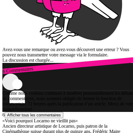
Avez-vous une remarque ou avez-vous découvert une erreur ? Vous
pouvez nous transmettre votre message via le formulaire.
La discussion est chargée...
6 Commentaires
Connexion
Comme nous voulons continuer à modérer personnellement les débats
de commentaires, nous sommes obligés de fermer la fonction de
commentaire 72 heures après la publication d’un article. Merci de vot
compréhension!
6
Afficher tous les commentaires
«Voici pourquoi Locarno ne vieillit pas»
Ancien directeur artistique de Locarno, puis patron de la
Cinémathèque suisse durant plus de quinze ans, Frédéric Maire