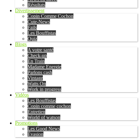
Résultats
Divertissement
Copin Comme Cochon
Cute-News
Fails
Les Bouffistas
Quiz
Blogs
A votre santé
Check-up
En Train
Madame Energie
Parlons cash
Vintage
Watts On
Work in progress
Vidéos
Les Bouffistas
Copin comme cochon
Entretien
World of watson
Promotions
Les Good News
Évasion