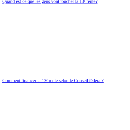
Quand est-ce que les gens vont toucher la 13ᵉ rente?
Comment financer la 13ᵉ rente selon le Conseil fédéral?