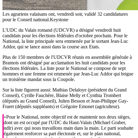
Les agrariens valaisans ont, vendredi soir, validé 32 candidatures
pour le Conseil national.
Keystone
L'UDC du Valais romand (UDCVR) a désigné vendredi huit
candidats pour les élections fédérales d'octobre prochain. Pour le
National, la liste principale sera emmenée par le sortant Jean-Luc
Addor, qui se lance aussi dans la course aux Etats.
Plus de 150 membres de l'UDCVR réunis en assemblée générale à
Bramois ont désigné par acclamation les huit candidats pour les
élections fédérales. La liste pour le National se compose de sept
hommes et une femme est emmenée par Jean-Luc Addor qui brigue
un troisième mandat sous la Coupole.
Sur la liste figurent aussi: Mathias Delaloye (président du Grand
Conseil), Cyrille Fauchère, Blaise Melly et Cynthia Trombert
(députés au Grand Conseil), Julien Besson et Jean-Philippe Gay-
Fraret (députés suppléants) et Grégoire Emonet (agriculteur).
«Pour le National, notre objectif est de maintenir nos deux sièges,
dont un est occupé par l'UDC du Haut-Valais (Michael Graber,
ndlr) avec qui nous travaillons main dans la main. Le parti souhaite
également renforcer sa part électorale et, sur le plan national,