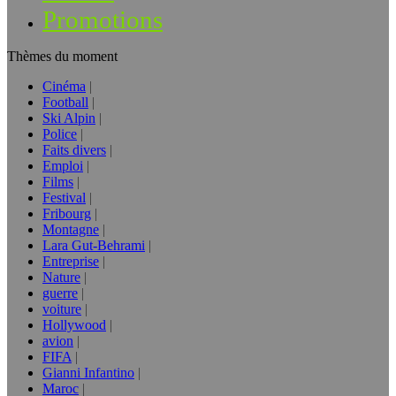
Promotions
Thèmes du moment
Cinéma
Football
Ski Alpin
Police
Faits divers
Emploi
Films
Festival
Fribourg
Montagne
Lara Gut-Behrami
Entreprise
Nature
guerre
voiture
Hollywood
avion
FIFA
Gianni Infantino
Maroc