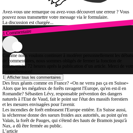
Avez-vous une remarque ou avez-vous découvert une erreur ? Vous
pouvez nous transmettre votre message via le formulaire.
La discussion est chargée...
1 Commentaire
Connexion
Comme nous voulons continuer à modérer personnellement les débats
de commentaires, nous sommes obligés de fermer la fonction de
commentaire 72 heures après la publication d’un article. Merci de vot
compréhension!
1
Afficher tous les commentaires
Des feux géants comme en France? «On ne verra pas ça en Suisse»
Alors que les mégafeux de forêts ravagent l'Europe, qu'en est-il en
Romandie? Sébastien Lévy, responsable prévention des dangers
naturels à l'Etat de Vaud, fait le point sur l'état des massifs forestiers
et les mesures envisagées pour l'avenir.
Les incendies de forêt embrasent l'Europe entière. En Suisse aussi,
la sécheresse donne des sueurs froides aux autorités, au point qu'en
Valais, la forêt de Pauges, qui s'étend des hauts de Bramois jusqu'à
Nax, a dû être fermée au public.
L’article