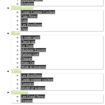
Résultats
Divertissement
Copin Comme Cochon
Cute-News
Fails
Les Bouffistas
Quiz
Blogs
A votre santé
Check-up
En Train
Madame Energie
Parlons cash
Vintage
Watts On
Work in progress
Vidéos
Les Bouffistas
Copin comme cochon
Entretien
World of watson
Promotions
Les Good News
Évasion