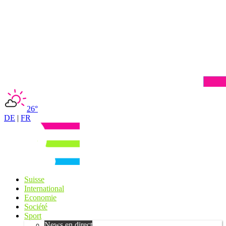
26°
DE
|
FR
Suisse
International
Economie
Société
Sport
News en direct