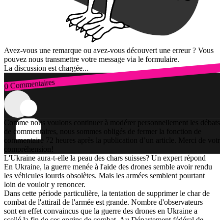
Avez-vous une remarque ou avez-vous découvert une erreur ? Vous
pouvez nous transmettre votre message via le formulaire.
La discussion est chargée...
0 Commentaires
Connexion
Comme nous voulons continuer à modérer personnellement les débats
de commentaires, nous sommes obligés de fermer la fonction de
commentaire 72 heures après la publication d’un article. Merci de vot
compréhension!
L'Ukraine aura-t-elle la peau des chars suisses? Un expert répond
En Ukraine, la guerre menée à l'aide des drones semble avoir rendu
les véhicules lourds obsolètes. Mais les armées semblent pourtant
loin de vouloir y renoncer.
Dans cette période particulière, la tentation de supprimer le char de
combat de l'attirail de l'armée est grande. Nombre d'observateurs
sont en effet convaincus que la guerre des drones en Ukraine a
scellé la fin de ces engins de combat. Au Département fédéral de