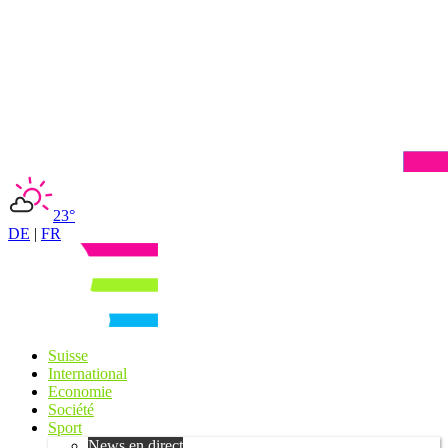
23°
DE
|
FR
Suisse
International
Economie
Société
Sport
News en direct