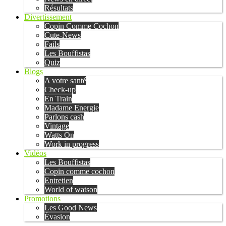
Résultats
Divertissement
Copin Comme Cochon
Cute-News
Fails
Les Bouffistas
Quiz
Blogs
A votre santé
Check-up
En Train
Madame Energie
Parlons cash
Vintage
Watts On
Work in progress
Vidéos
Les Bouffistas
Copin comme cochon
Entretien
World of watson
Promotions
Les Good News
Évasion