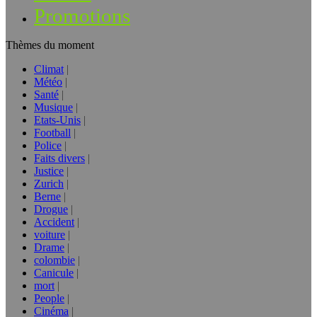
Promotions
Thèmes du moment
Climat
Météo
Santé
Musique
Etats-Unis
Football
Police
Faits divers
Justice
Zurich
Berne
Drogue
Accident
voiture
Drame
colombie
Canicule
mort
People
Cinéma