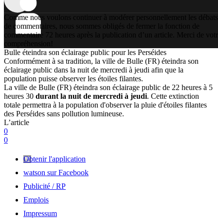
Comme nous voulons continuer à modérer personnellement les débats
de commentaires, nous sommes obligés de fermer la fonction de
commentaire 72 heures après la publication d’un article. Merci de vot
compréhension!
Bulle éteindra son éclairage public pour les Perséides
Conformément à sa tradition, la ville de Bulle (FR) éteindra son
éclairage public dans la nuit de mercredi à jeudi afin que la
population puisse observer les étoiles filantes.
La ville de Bulle (FR) éteindra son éclairage public de 22 heures à 5
heures 30
durant la nuit de mercredi à jeudi
. Cette extinction
totale permettra à la population d'observer la pluie d'étoiles filantes
des Perséides sans pollution lumineuse.
L’article
0
0
Obtenir l'application
watson sur Facebook
Publicité / RP
Emplois
Impressum