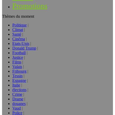
Promotions
Thèmes du moment
Politique
Climat
Santé
Cinéma
Etats-Unis
Donald Trump
Football
Justice
Films
Valais
Fribourg
Tessin
Espagne
Italie
élections
Crime
Drame
douanes
Vaud
Police