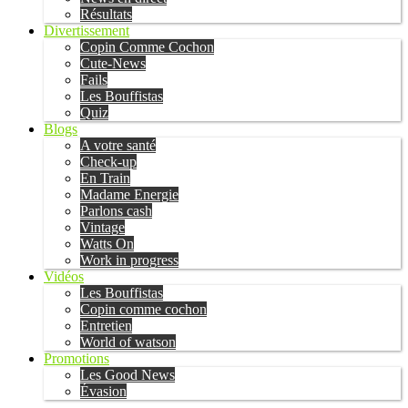
Résultats
Divertissement
Copin Comme Cochon
Cute-News
Fails
Les Bouffistas
Quiz
Blogs
A votre santé
Check-up
En Train
Madame Energie
Parlons cash
Vintage
Watts On
Work in progress
Vidéos
Les Bouffistas
Copin comme cochon
Entretien
World of watson
Promotions
Les Good News
Évasion