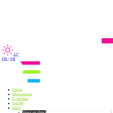
22°
DE
|
FR
Suisse
International
Economie
Société
Sport
News en direct