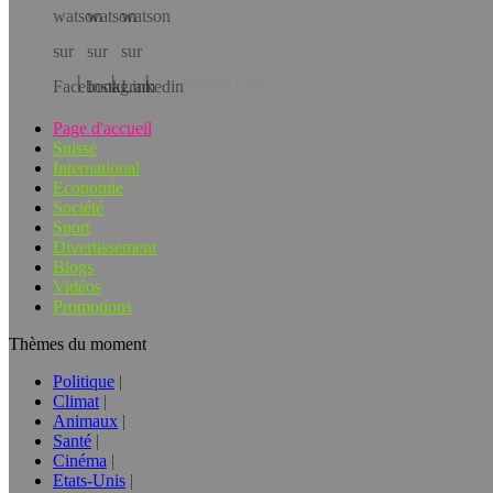
Téléchargez l’app!
Page d'accueil
Suisse
International
Economie
Société
Sport
Divertissement
Blogs
Vidéos
Promotions
Thèmes du moment
Politique
Climat
Animaux
Santé
Cinéma
Etats-Unis