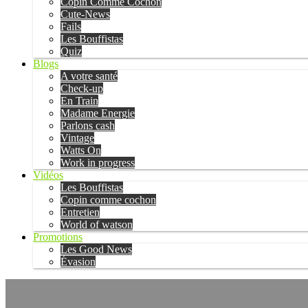
Copin Comme Cochon
Cute-News
Fails
Les Bouffistas
Quiz
Blogs
A votre santé
Check-up
En Train
Madame Energie
Parlons cash
Vintage
Watts On
Work in progress
Vidéos
Les Bouffistas
Copin comme cochon
Entretien
World of watson
Promotions
Les Good News
Évasion