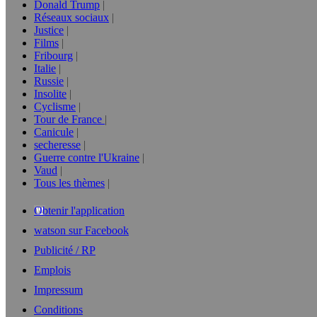
Donald Trump
Réseaux sociaux
Justice
Films
Fribourg
Italie
Russie
Insolite
Cyclisme
Tour de France
Canicule
secheresse
Guerre contre l'Ukraine
Vaud
Tous les thèmes
Obtenir l'application
watson sur Facebook
Publicité / RP
Emplois
Impressum
Conditions