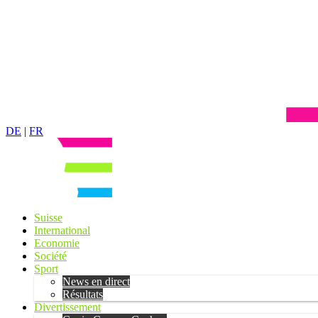
DE
|
FR
Suisse
International
Economie
Société
Sport
News en direct
Résultats
Divertissement