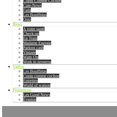
Copin Comme Cochon
Cute-News
Fails
Les Bouffistas
Quiz
Blogs
A votre santé
Check-up
En Train
Madame Energie
Parlons cash
Vintage
Watts On
Work in progress
Vidéos
Les Bouffistas
Copin comme cochon
Entretien
World of watson
Promotions
Les Good News
Évasion