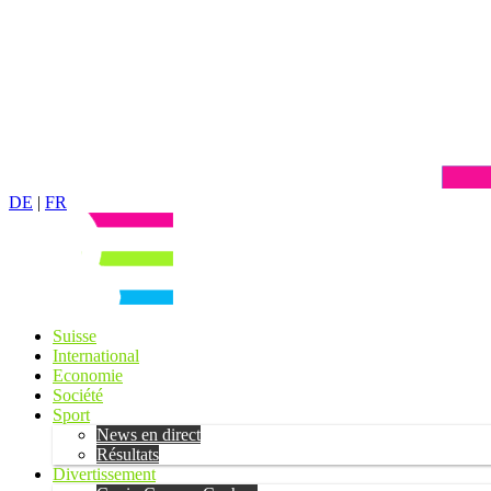
DE
|
FR
Suisse
International
Economie
Société
Sport
News en direct
Résultats
Divertissement