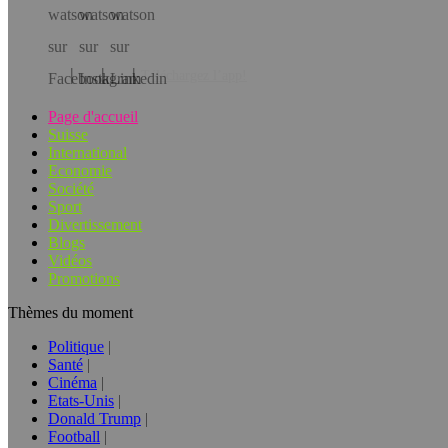
Téléchargez l’app!
Page d'accueil
Suisse
International
Economie
Société
Sport
Divertissement
Blogs
Vidéos
Promotions
Thèmes du moment
Politique
Santé
Cinéma
Etats-Unis
Donald Trump
Football