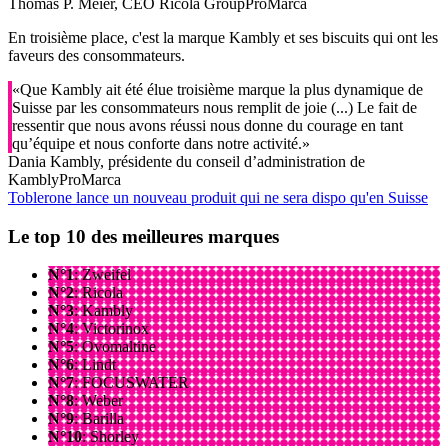
Thomas P. Meier, CEO Ricola Group
ProMarca
En troisième place, c'est la marque Kambly et ses biscuits qui ont les
faveurs des consommateurs.
«Que Kambly ait été élue troisième marque la plus dynamique de
Suisse par les consommateurs nous remplit de joie (...) Le fait de
ressentir que nous avons réussi nous donne du courage en tant
qu’équipe et nous conforte dans notre activité.»
Dania Kambly, présidente du conseil d’administration de
Kambly
ProMarca
Toblerone lance un nouveau produit qui ne sera dispo qu'en Suisse
Le top 10 des meilleures marques
N°1
: Zweifel
N°2
: Ricola
N°3
: Kambly
N°4
: Victorinox
N°5
: Ovomaltine
N°6
: Lindt
N°7
: FOCUSWATER
N°8
: Weber
N°9
: Barilla
N°10
: Shorley