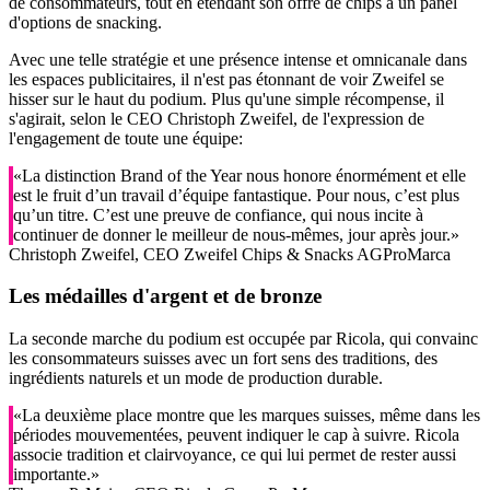
de consommateurs, tout en étendant son offre de chips à un panel
d'options de snacking.
Avec une telle stratégie et une présence intense et omnicanale dans
les espaces publicitaires, il n'est pas étonnant de voir Zweifel se
hisser sur le haut du podium. Plus qu'une simple récompense, il
s'agirait, selon le CEO Christoph Zweifel, de l'expression de
l'engagement de toute une équipe:
«La distinction Brand of the Year nous honore énormément et elle
est le fruit d’un travail d’équipe fantastique. Pour nous, c’est plus
qu’un titre. C’est une preuve de confiance, qui nous incite à
continuer de donner le meilleur de nous-mêmes, jour après jour.»
Christoph Zweifel, CEO Zweifel Chips & Snacks AG
ProMarca
Les médailles d'argent et de bronze
La seconde marche du podium est occupée par Ricola, qui convainc
les consommateurs suisses avec un fort sens des traditions, des
ingrédients naturels et un mode de production durable.
«La deuxième place montre que les marques suisses, même dans les
périodes mouvementées, peuvent indiquer le cap à suivre. Ricola
associe tradition et clairvoyance, ce qui lui permet de rester aussi
importante.»