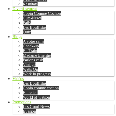
Résultats
Divertissement
Copin Comme Cochon
Cute-News
Fails
Les Bouffistas
Quiz
Blogs
A votre santé
Check-up
En Train
Madame Energie
Parlons cash
Vintage
Watts On
Work in progress
Vidéos
Les Bouffistas
Copin comme cochon
Entretien
World of watson
Promotions
Les Good News
Évasion