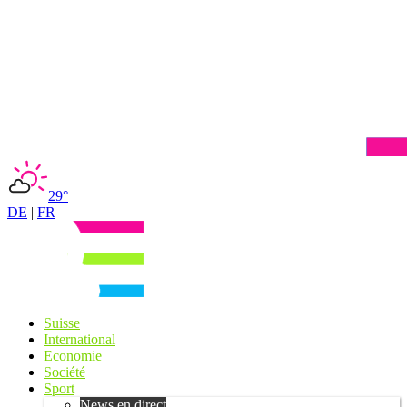
29°
DE
|
FR
Suisse
International
Economie
Société
Sport
News en direct