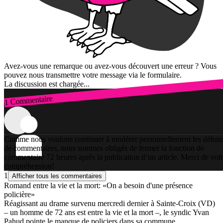
Avez-vous une remarque ou avez-vous découvert une erreur ? Vous
pouvez nous transmettre votre message via le formulaire.
La discussion est chargée...
1 Commentaire
Connexion
Comme nous voulons continuer à modérer personnellement les débats
de commentaires, nous sommes obligés de fermer la fonction de
commentaire 72 heures après la publication d’un article. Merci de vot
compréhension!
1
Afficher tous les commentaires
Romand entre la vie et la mort: «On a besoin d'une présence
policière»
Réagissant au drame survenu mercredi dernier à Sainte-Croix (VD)
– un homme de 72 ans est entre la vie et la mort –, le syndic Yvan
Pahud pointe le manque de policiers dans sa commune.