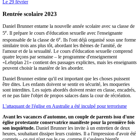
Le 29 février
Rentrée scolaire 2023
Daniel Brunner entame la nouvelle année scolaire avec sa classe de
e
5
. Il prépare le cours d'éducation sexuelle avec l'enseignante
e
responsable de la classe de 6
. Ils l'ont déjà organisé sous une forme
similaire trois ans plus tôt, abordant les thèmes de l'amitié, de
l'amour et de la sexualité. Le cours d'éducation sexuelle comprend
quatre leçons par semaine – le programme d'enseignement
«Lehrplan 21» contient des passages explicites, mais les enseignants
peuvent choisir la manière de les aborder.
Daniel Brunner estime qu'il est important que les choses puissent
être dites. Les enfants doivent se sentir en sécurité, les moqueries
sont interdites. Les sujets abordés doivent rester en classe, encadrés,
et ne pas faire l'objet de propos salaces dans la cour de récréation.
L'attaquant de l'église en Australie a été inculpé pour terrorisme
Avant les vacances d'automne, un couple de parents issu d'une
église protestante conservatrice manifeste pour la première fois
son inquiétude.
Daniel Brunner les invite à un entretien de deux
heures, souhaitant dissiper leurs craintes. Il a l'impression d'avoir été
compris – ce qui n'est pas le cas, comme il s'avèrera bientôt.