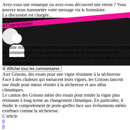
Avez-vous une remarque ou avez-vous découvert une erreur ? Vous
pouvez nous transmettre votre message via le formulaire.
La discussion est chargée...
4 Commentaires
Connexion
Comme nous voulons continuer à modérer personnellement les débats
de commentaires, nous sommes obligés de fermer la fonction de
commentaire 72 heures après la publication d’un article. Merci de vot
compréhension!
4
Afficher tous les commentaires
Aux Grisons, des essais pour une vigne résistante à la sécheresse
Face à des chaleurs qui menacent leurs vignes, les Grisons lancent
une étude pour mieux résister à la sécheresse et aux aléas
climatiques.
Le canton des Grisons mène des essais pour rendre la vigne plus
résistante à long terme au changement climatique. En particulier, il
étudie le comportement de porte-greffes face aux événements météo
extrêmes comme la sécheresse.
L’article
0
0