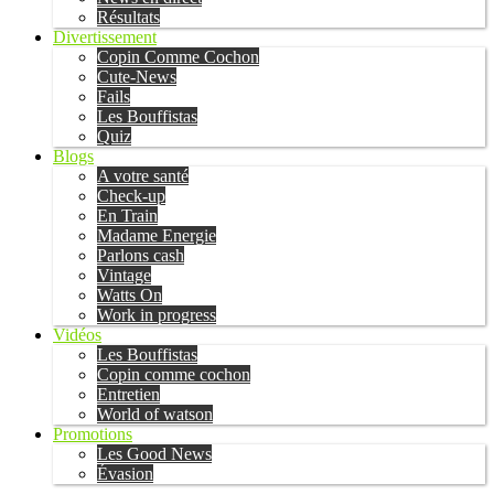
Résultats
Divertissement
Copin Comme Cochon
Cute-News
Fails
Les Bouffistas
Quiz
Blogs
A votre santé
Check-up
En Train
Madame Energie
Parlons cash
Vintage
Watts On
Work in progress
Vidéos
Les Bouffistas
Copin comme cochon
Entretien
World of watson
Promotions
Les Good News
Évasion