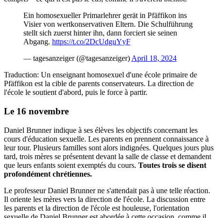
Ein homosexueller Primarlehrer gerät in Pfäffikon ins
Visier von wertkonservativen Eltern. Die Schulführung
stellt sich zuerst hinter ihn, dann forciert sie seinen
Abgang.
https://t.co/2DcUdguYyF
— tagesanzeiger (@tagesanzeiger)
April 18, 2024
Traduction: Un enseignant homosexuel d'une école primaire de
Pfäffikon est la cible de parents conservateurs. La direction de
l'école le soutient d'abord, puis le force à partir.
Le 16 novembre
Daniel Brunner indique à ses élèves les objectifs concernant les
cours d'éducation sexuelle. Les parents en prennent connaissance à
leur tour. Plusieurs familles sont alors indignées. Quelques jours plus
tard, trois mères se présentent devant la salle de classe et demandent
que leurs enfants soient exemptés du cours.
Toutes trois se disent
profondément chrétiennes.
Le professeur Daniel Brunner ne s'attendait pas à une telle réaction.
Il oriente les mères vers la direction de l'école. La discussion entre
les parents et la direction de l'école est houleuse, l'orientation
sexuelle de Daniel Brunner est abordée à cette occasion, comme il