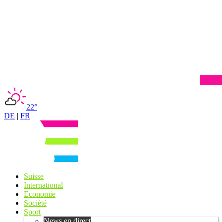
22°
DE
|
FR
Suisse
International
Economie
Société
Sport
News en direct