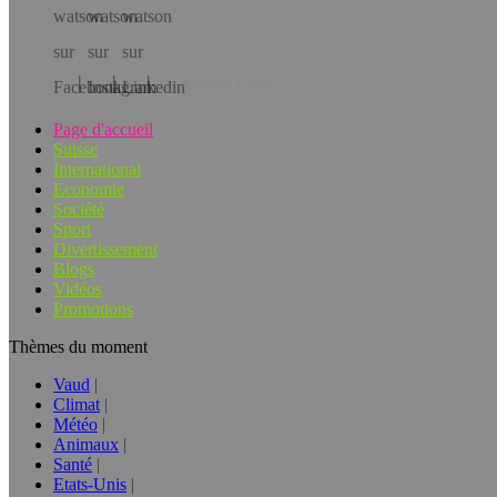
Téléchargez l’app!
Page d'accueil
Suisse
International
Economie
Société
Sport
Divertissement
Blogs
Vidéos
Promotions
Thèmes du moment
Vaud
Climat
Météo
Animaux
Santé
Etats-Unis