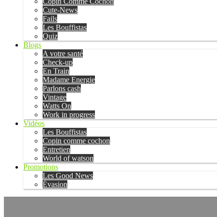
Copin Comme Cochon
Cute-News
Fails
Les Bouffistas
Quiz
Blogs
A votre santé
Check-up
En Train
Madame Energie
Parlons cash
Vintage
Watts On
Work in progress
Vidéos
Les Bouffistas
Copin comme cochon
Entretien
World of watson
Promotions
Les Good News
Évasion