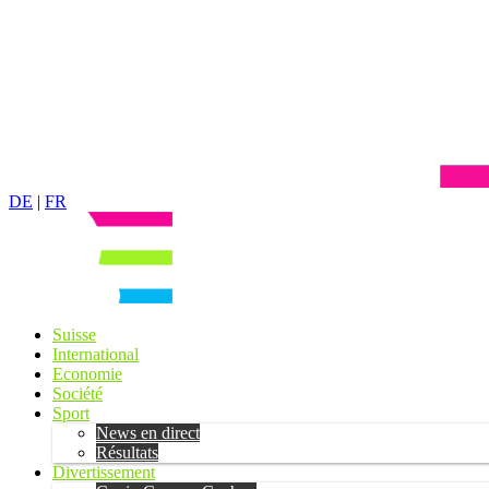
DE
|
FR
Suisse
International
Economie
Société
Sport
News en direct
Résultats
Divertissement