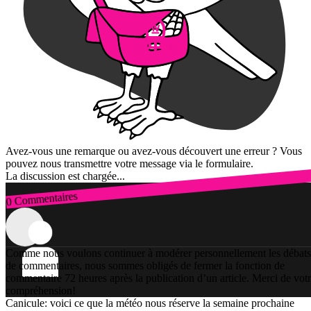
Avez-vous une remarque ou avez-vous découvert une erreur ? Vous
pouvez nous transmettre votre message via le formulaire.
La discussion est chargée...
0 Commentaires
Connexion
Comme nous voulons continuer à modérer personnellement les débats
de commentaires, nous sommes obligés de fermer la fonction de
commentaire 72 heures après la publication d’un article. Merci de vot
compréhension!
Canicule: voici ce que la météo nous réserve la semaine prochaine