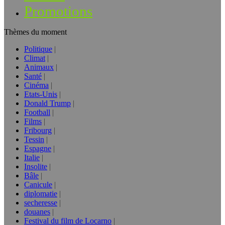
Promotions
Thèmes du moment
Politique
Climat
Animaux
Santé
Cinéma
Etats-Unis
Donald Trump
Football
Films
Fribourg
Tessin
Espagne
Italie
Insolite
Bâle
Canicule
diplomatie
secheresse
douanes
Festival du film de Locarno