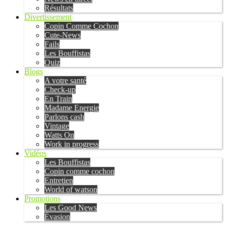
Résultats
Divertissement
Copin Comme Cochon
Cute-News
Fails
Les Bouffistas
Quiz
Blogs
A votre santé
Check-up
En Train
Madame Energie
Parlons cash
Vintage
Watts On
Work in progress
Vidéos
Les Bouffistas
Copin comme cochon
Entretien
World of watson
Promotions
Les Good News
Évasion