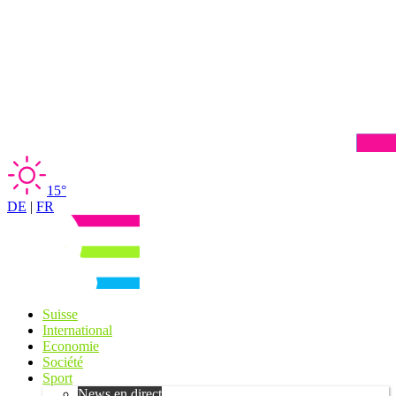
15°
DE
|
FR
Suisse
International
Economie
Société
Sport
News en direct