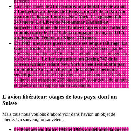
persique.
La même année,
le 21 décembre, un attentat envoie au sol,
à Lockerbie, au-dessus de l'Ecosse, un 747 de la Pan Am
assurant la liaison Londres-New York
. L'explosion fait
243 morts. La Libye de Mouammar Kadhafi est
suspectée. Comme elle l'est l'année d'après dans l'attentat
commis contre le DC-10 de la compagnie française UTA
au-dessus du Ténéré, au Niger: 170 morts.
En 1983, une autre guerre sourde eet longue fait rage: La
Guerre froide.
Elle oppose le bloc de l’Est emmené par les
Soviétique au bloc de l’Ouest, le « monde libre », protégé par
les Etats-Unis.
Le 1er septembre, un Boeing 747 de la
Korean Airlines reliant New York à Séoul est abattu par
un Soukhoï Su-1, un chasseur de la défense aérienne
soviétique.
Le tort de l’équipage aux commandes de l’avion
de ligne, qui transporte 269 passagers? Avoir dévié de sa route
et pénétré dans l’espace aérien soviétique.
L'avion libérateur: otages de tous pays, dont un
Suisse
Mais tous nous voulons d’abord voir dans l’avion un objet de
liberté. Un sauveur, un sauveteur.
Le Pont aérien. Entre 1948 et 1949, au début de la guerre