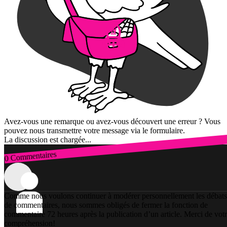
Avez-vous une remarque ou avez-vous découvert une erreur ? Vous
pouvez nous transmettre votre message via le formulaire.
La discussion est chargée...
0 Commentaires
Connexion
Comme nous voulons continuer à modérer personnellement les débats
de commentaires, nous sommes obligés de fermer la fonction de
commentaire 72 heures après la publication d’un article. Merci de vot
compréhension!