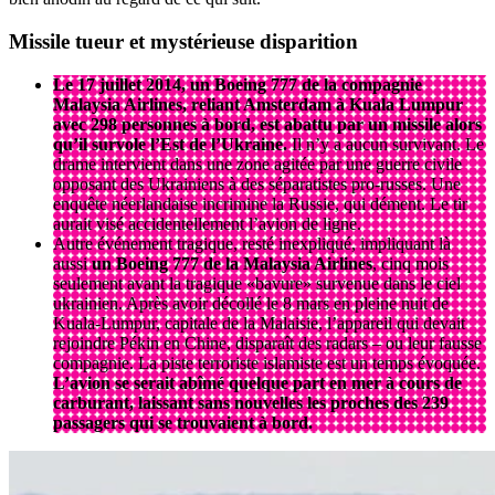
Missile tueur et mystérieuse disparition
Le 17 juillet 2014, un Boeing 777 de la compagnie
Malaysia Airlines, reliant Amsterdam à Kuala Lumpur
avec 298 personnes à bord, est abattu par un missile alors
qu’il survole l’Est de l’Ukraine.
Il n’y a aucun survivant. Le
drame intervient dans une zone agitée par une guerre civile
opposant des Ukrainiens à des séparatistes pro-russes. Une
enquête néerlandaise incrimine la Russie, qui dément. Le tir
aurait visé accidentellement l’avion de ligne.
Autre événement tragique, resté inexpliqué, impliquant là
aussi
un Boeing 777 de la Malaysia Airlines
, cinq mois
seulement avant la tragique «bavure» survenue dans le ciel
ukrainien. Après avoir décollé le 8 mars en pleine nuit de
Kuala-Lumpur, capitale de la Malaisie, l’appareil qui devait
rejoindre Pékin en Chine, disparaît des radars – ou leur fausse
compagnie. La piste terroriste islamiste est un temps évoquée.
L’avion se serait abîmé quelque part en mer à cours de
carburant, laissant sans nouvelles les proches des 239
passagers qui se trouvaient à bord.