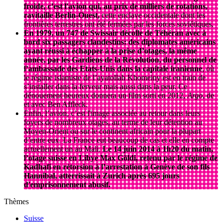
froide
, c’est l'avion qui, au prix de milliers de rotations,
ravitaille Berlin-Ouest,
cette enclave occidentale dont les
frontières terrestres ont été fermées par les forces soviétiques.
En 1979, un 747 de Swissair décolle de Téhéran avec à
bord six passagers clandestins: des diplomates américains
ayant réussi à échapper à la prise d’otages, la même
année, par les Gardiens de la Révolution, du personnel de
l’ambassade des Etats-Unis dans la capitale iranienne
, où
le régime islamiste de l’ayatollah Khomeiny est en train de
s’installer dans la ferveur mais aussi dans la peur. Ce
dénouement heureux donnera un film sorti en 2012,
Argo
, de
et avec Ben Affleck.
Enfin, l’avion, c’est l'image associée au retour dans leurs
foyers de nombreux otages, au terme de leur détention au
Moyen-Orient ou sur le continent africain pour la plupart
d’entre eux. La France eut beaucoup de cas et elle en compte
actuellement un au Mali.
Le 14 juin 2014 à 1h20 du matin,
l’otage suisse en Libye Max Göldi, retenu par le régime de
Kadhafi en rétorsion à l’arrestation à Genève de son fils
Hannibal, atterrissait à Zurich après 695 jours
d'emprisonnement abusif.
Thèmes
Suisse