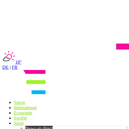
18°
DE
|
FR
Suisse
International
Economie
Société
Sport
News en direct