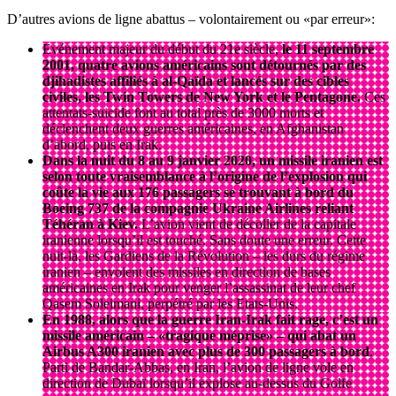
D’autres avions de ligne abattus – volontairement ou «par erreur»:
Evénement majeur du début du 21e siècle,
le 11 septembre
2001, quatre avions américains sont détournés par des
djihadistes affiliés à al-Qaïda et lancés sur des cibles
civiles, les Twin Towers de New York et le Pentagone.
Ces
attentats-suicide font au total près de 3000 morts et
déclenchent deux guerres américaines, en Afghanistan
d’abord, puis en Irak.
Dans la nuit du 8 au 9 janvier 2020, un missile iranien est
selon toute vraisemblance à l’origine de l’explosion qui
coûte la vie aux 176 passagers se trouvant à bord du
Boeing 737 de la compagnie Ukraine Airlines reliant
Téhéran à Kiev.
L’avion vient de décoller de la capitale
iranienne lorsqu’il est touché. Sans doute une erreur. Cette
nuit-là, les Gardiens de la Révolution – les durs du régime
iranien – envoient des missiles en direction de bases
américaines en Irak pour venger l’assassinat de leur chef
Qasem Soleimani, perpétré par les Etats-Unis.
En 1988, alors que la guerre Iran-Irak fait rage, c’est un
missile américain – «tragique méprise» – qui abat un
Airbus A300 iranien avec plus de 300 passagers à bord
.
Parti de Bandar-Abbas, en Iran, l’avion de ligne vole en
direction de Dubaï lorsqu’il explose au-dessus du Golfe