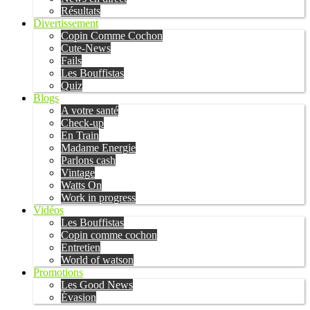
Résultats
Divertissement
Copin Comme Cochon
Cute-News
Fails
Les Bouffistas
Quiz
Blogs
A votre santé
Check-up
En Train
Madame Energie
Parlons cash
Vintage
Watts On
Work in progress
Vidéos
Les Bouffistas
Copin comme cochon
Entretien
World of watson
Promotions
Les Good News
Évasion