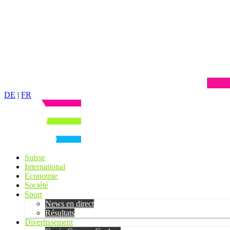
DE
|
FR
Suisse
International
Economie
Société
Sport
News en direct
Résultats
Divertissement