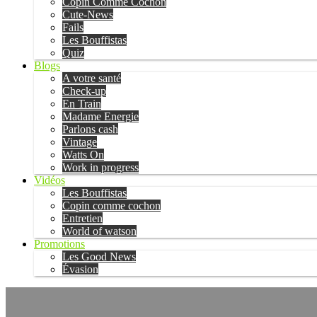
Copin Comme Cochon
Cute-News
Fails
Les Bouffistas
Quiz
Blogs
A votre santé
Check-up
En Train
Madame Energie
Parlons cash
Vintage
Watts On
Work in progress
Vidéos
Les Bouffistas
Copin comme cochon
Entretien
World of watson
Promotions
Les Good News
Évasion