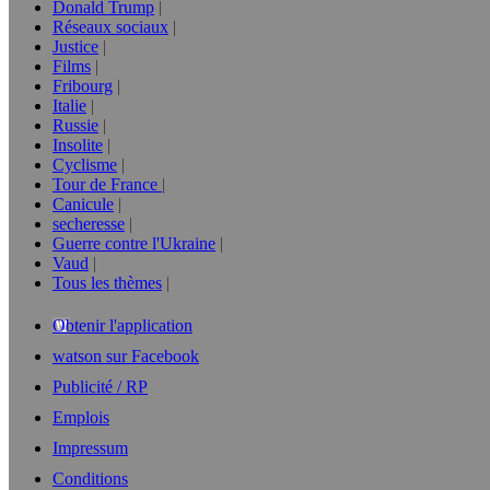
Donald Trump
Réseaux sociaux
Justice
Films
Fribourg
Italie
Russie
Insolite
Cyclisme
Tour de France
Canicule
secheresse
Guerre contre l'Ukraine
Vaud
Tous les thèmes
Obtenir l'application
watson sur Facebook
Publicité / RP
Emplois
Impressum
Conditions