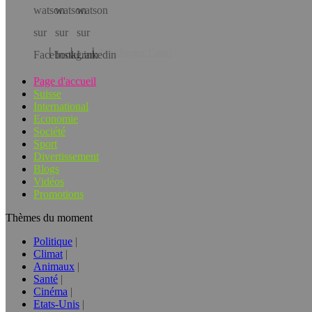
Téléchargez l’app!
Page d'accueil
Suisse
International
Economie
Société
Sport
Divertissement
Blogs
Vidéos
Promotions
Thèmes du moment
Politique
Climat
Animaux
Santé
Cinéma
Etats-Unis