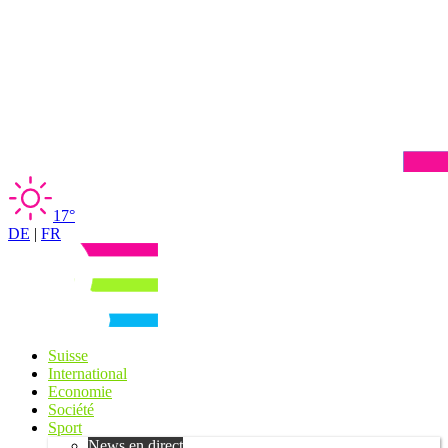
17°
DE
|
FR
Suisse
International
Economie
Société
Sport
News en direct