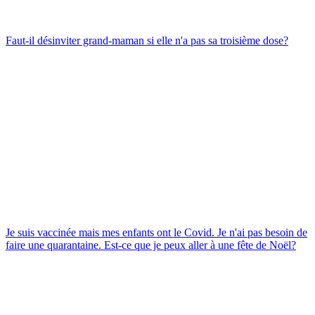
Faut-il désinviter grand-maman si elle n'a pas sa troisième dose?
Je suis vaccinée mais mes enfants ont le Covid. Je n'ai pas besoin de
faire une quarantaine. Est-ce que je peux aller à une fête de Noël?