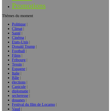
Promotions
Thèmes du moment
Politique
Climat
Santé
Cinéma
Etats-Unis
Donald Trump
Football
Films
Fribourg
Tessin
Espagne
Italie
Bâle
élections
Canicule
diplomatie
secheresse
douanes
Festival du film de Locarno
Vaud