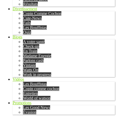
Résultats
Divertissement
Copin Comme Cochon
Cute-News
Fails
Les Bouffistas
Quiz
Blogs
A votre santé
Check-up
En Train
Madame Energie
Parlons cash
Vintage
Watts On
Work in progress
Vidéos
Les Bouffistas
Copin comme cochon
Entretien
World of watson
Promotions
Les Good News
Évasion