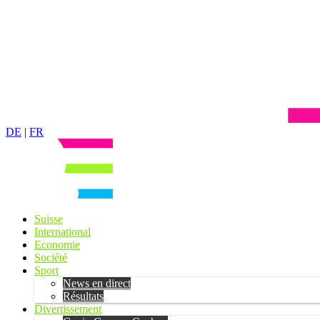
DE
|
FR
Suisse
International
Economie
Société
Sport
News en direct
Résultats
Divertissement