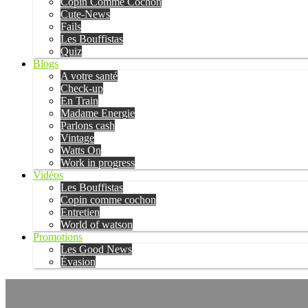
Copin Comme Cochon
Cute-News
Fails
Les Bouffistas
Quiz
Blogs
A votre santé
Check-up
En Train
Madame Energie
Parlons cash
Vintage
Watts On
Work in progress
Vidéos
Les Bouffistas
Copin comme cochon
Entretien
World of watson
Promotions
Les Good News
Évasion