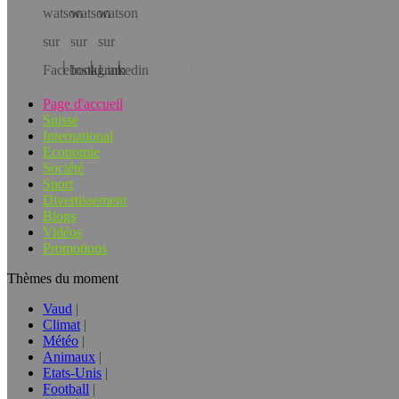
Téléchargez l’app!
Page d'accueil
Suisse
International
Economie
Société
Sport
Divertissement
Blogs
Vidéos
Promotions
Thèmes du moment
Vaud
Climat
Météo
Animaux
Etats-Unis
Football