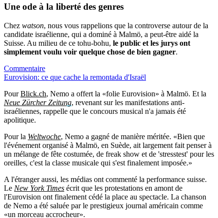
Une ode à la liberté des genres
Chez
watson
, nous vous rappelions que la controverse autour de la
candidate israélienne, qui a dominé à Malmö, a peut-être aidé la
Suisse. Au milieu de ce tohu-bohu,
le public et les jurys ont
simplement voulu voir quelque chose de bien gagner
.
Commentaire
Eurovision: ce que cache la remontada d'Israël
Pour
Blick.ch
, Nemo a offert la «folie Eurovision» à Malmö. Et la
Neue Zürcher Zeitung
, revenant sur les manifestations anti-
israéliennes, rappelle que le concours musical n'a jamais été
apolitique.
Pour la
Weltwoche
, Nemo a gagné de manière méritée. «Bien que
l'événement organisé à Malmö, en Suède, ait largement fait penser à
un mélange de fête costumée, de freak show et de 'stresstest' pour les
oreilles, c'est la classe musicale qui s'est finalement imposée.»
A l'étranger aussi, les médias ont commenté la performance suisse.
Le
New York Times
écrit que les protestations en amont de
l'Eurovision ont finalement cédé la place au spectacle. La chanson
de Nemo a été saluée par le prestigieux journal américain comme
«un morceau accrocheur».