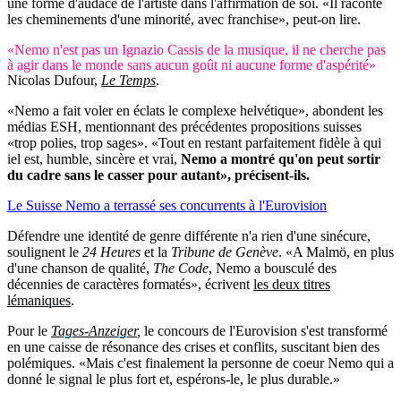
une forme d'audace de l'artiste dans l'affirmation de soi. «Il raconte
les cheminements d'une minorité, avec franchise», peut-on lire.
«Nemo n'est pas un Ignazio Cassis de la musique, il ne cherche pas
à agir dans le monde sans aucun goût ni aucune forme d'aspérité»
Nicolas Dufour,
Le Temps
.
«Nemo a fait voler en éclats le complexe helvétique», abondent les
médias ESH, mentionnant des précédentes propositions suisses
«trop polies, trop sages». «Tout en restant parfaitement fidèle à qui
iel est, humble, sincère et vrai,
Nemo a montré qu'on peut sortir
du cadre sans le casser pour autant», précisent-ils.
Le Suisse Nemo a terrassé ses concurrents à l'Eurovision
Défendre une identité de genre différente n'a rien d'une sinécure,
soulignent le
24 Heures
et la
Tribune de Genève
. «A Malmö, en plus
d'une chanson de qualité,
The Code
, Nemo a bousculé des
décennies de caractères formatés», écrivent
les deux titres
lémaniques
.
Pour le
Tages-Anzeiger
,
le concours de l'Eurovision s'est transformé
en une caisse de résonance des crises et conflits, suscitant bien des
polémiques. «Mais c'est finalement la personne de coeur Nemo qui a
donné le signal le plus fort et, espérons-le, le plus durable.»