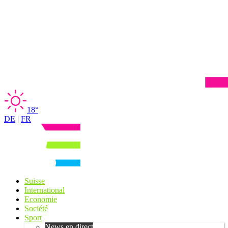
18°
DE
|
FR
Suisse
International
Economie
Société
Sport
News en direct