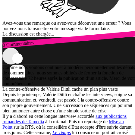
Avez-vous une remarque ou avez-vous découvert une erreur ? Vous
pouvez nous transmettre votre message via le formulaire.
La discussion est chargée...
0 Commentaires
Connexion
Comme nous voulons continuer à modérer personnellement les débats
de commentaires, nous sommes obligés de fermer la fonction de
commentaire 72 heures après la publication d’un article. Merci de vot
compréhension!
La contre-offensive de Valérie Dittli cache un plan plus vaste
Depuis le printemps, Valérie Dittli enchaîne les interviews, soigne sa
communication et, vendredi, est passée à la contre-offensive contre
son propre gouvernement. Une succession de séquences qui pourrait
bien annoncer autre chose qu'une simple sortie de crise.
Il y a d'abord eu cette longue interview accordée
aux publications
romandes de Tamedia
à la mi-mai. Puis un reportage de
Mise au
Point
sur la RTS, où la conseillère d'Etat accepte d'être suivie durant
trois jours. Cette semaine,
Le Temps
lui consacre un portrait croisé