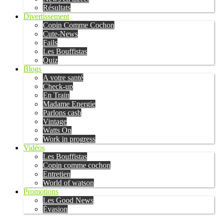
Résultats
Divertissement
Copin Comme Cochon
Cute-News
Fails
Les Bouffistas
Quiz
Blogs
A votre santé
Check-up
En Train
Madame Energie
Parlons cash
Vintage
Watts On
Work in progress
Vidéos
Les Bouffistas
Copin comme cochon
Entretien
World of watson
Promotions
Les Good News
Évasion