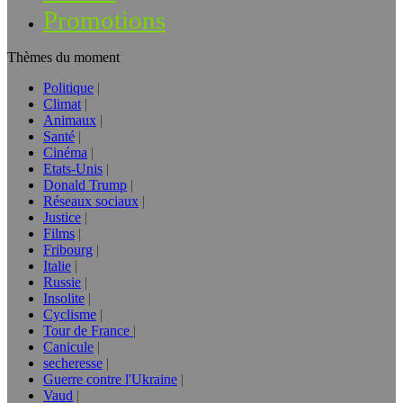
Promotions
Thèmes du moment
Politique
Climat
Animaux
Santé
Cinéma
Etats-Unis
Donald Trump
Réseaux sociaux
Justice
Films
Fribourg
Italie
Russie
Insolite
Cyclisme
Tour de France
Canicule
secheresse
Guerre contre l'Ukraine
Vaud