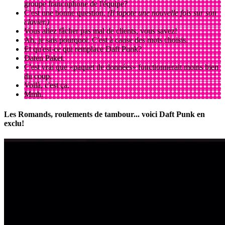
groupe francophone de l'équipe?
C'est une bonne question.
(Il tapote une nouvelle fois sur son
clavier.)
Vous allez fâcher pas mal de clients, vous savez!
Ah, je sais pourquoi. C'est à cause des mots choisis.
Et qu'est-ce qui remplace Daft Punk?
Daten Paket.
C'est vrai que «paquet de données» fonctionnerait moins bien
du coup.
Voilà, c'est ça.
Mmh.
Les Romands, roulements de tambour... voici Daft Punk en
exclu!