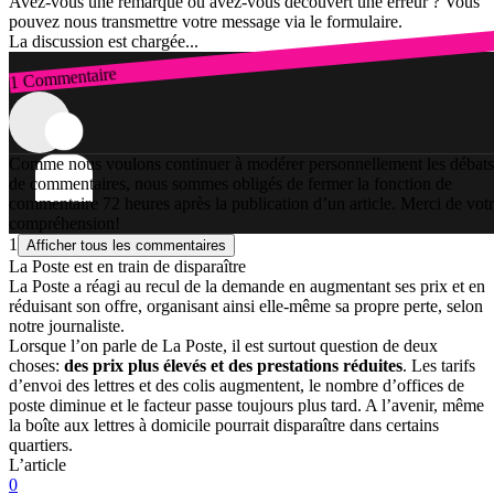
Avez-vous une remarque ou avez-vous découvert une erreur ? Vous
pouvez nous transmettre votre message via le formulaire.
La discussion est chargée...
1 Commentaire
Connexion
Comme nous voulons continuer à modérer personnellement les débats
de commentaires, nous sommes obligés de fermer la fonction de
commentaire 72 heures après la publication d’un article. Merci de vot
compréhension!
1
Afficher tous les commentaires
La Poste est en train de disparaître
La Poste a réagi au recul de la demande en augmentant ses prix et en
réduisant son offre, organisant ainsi elle-même sa propre perte, selon
notre journaliste.
Lorsque l’on parle de La Poste, il est surtout question de deux
choses:
des prix plus élevés et des prestations réduites
. Les tarifs
d’envoi des lettres et des colis augmentent, le nombre d’offices de
poste diminue et le facteur passe toujours plus tard. A l’avenir, même
la boîte aux lettres à domicile pourrait disparaître dans certains
quartiers.
L’article
0