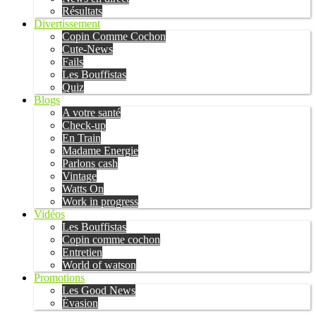
Résultats
Divertissement
Copin Comme Cochon
Cute-News
Fails
Les Bouffistas
Quiz
Blogs
A votre santé
Check-up
En Train
Madame Energie
Parlons cash
Vintage
Watts On
Work in progress
Vidéos
Les Bouffistas
Copin comme cochon
Entretien
World of watson
Promotions
Les Good News
Évasion