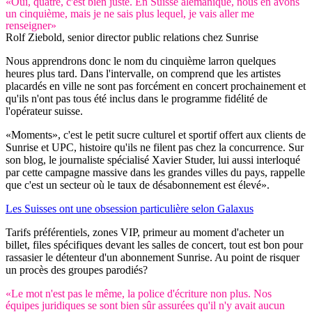
«Oui, quatre, c'est bien juste. En Suisse alémanique, nous en avons
un cinquième, mais je ne sais plus lequel, je vais aller me
renseigner»
Rolf Ziebold, senior director public relations chez Sunrise
Nous apprendrons donc le nom du cinquième larron quelques
heures plus tard. Dans l'intervalle, on comprend que les artistes
placardés en ville ne sont pas forcément en concert prochainement et
qu'ils n'ont pas tous été inclus dans le programme fidélité de
l'opérateur suisse.
«Moments», c'est le petit sucre culturel et sportif offert aux clients de
Sunrise et UPC, histoire qu'ils ne filent pas chez la concurrence. Sur
son blog, le journaliste spécialisé Xavier Studer, lui aussi interloqué
par cette campagne massive dans les grandes villes du pays, rappelle
que c'est un secteur où le taux de désabonnement est élevé».
Les Suisses ont une obsession particulière selon Galaxus
Tarifs préférentiels, zones VIP, primeur au moment d'acheter un
billet, files spécifiques devant les salles de concert, tout est bon pour
rassasier le détenteur d'un abonnement Sunrise. Au point de risquer
un procès des groupes parodiés?
«Le mot n'est pas le même, la police d'écriture non plus. Nos
équipes juridiques se sont bien sûr assurées qu'il n'y avait aucun