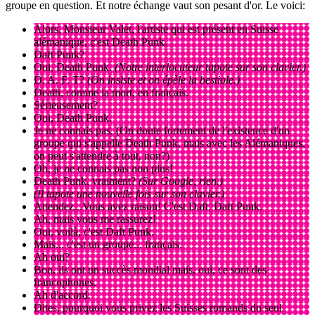
groupe en question. Et notre échange vaut son pesant d'or. Le voici:
Alors, Monsieur Valet, l'artiste qui est présent en Suisse
alémanique, c'est Death Punk.
Daft Punk?
Oui, Death Punk.
(Notre interlocuteur tapote sur son clavier.)
D. A. F. T?
(On insiste et on épèle la bestiole.)
Death, comme la mort, en français.
Sérieusement?
Oui, Death Punk.
Je ne connais pas. (On doute fortement de l'existence d'un
groupe qui s'appelle Death Punk, mais avec les Alémaniques,
on peut s'attendre à tout, non?)
Oh, je ne connais pas non plus!
Death Punk, vraiment?
(Sur Google, rien.)
(Il tapote une nouvelle fois sur son clavier.)
Attendez...Vous avez raison! C'est Daft. Daft Punk.
Ah, mais vous me rassurez!
Oui, voilà, c'est Daft Punk.
Mais... c'est un groupe... français.
Ah oui?
Bon, ils ont un succès mondial mais, oui, ce sont des
francophones.
Ah d'accord.
Dites, pourquoi vous privez les Suisses romands du seul