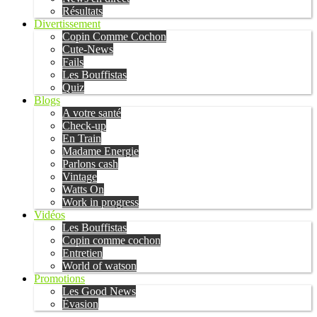
Résultats
Divertissement
Copin Comme Cochon
Cute-News
Fails
Les Bouffistas
Quiz
Blogs
A votre santé
Check-up
En Train
Madame Energie
Parlons cash
Vintage
Watts On
Work in progress
Vidéos
Les Bouffistas
Copin comme cochon
Entretien
World of watson
Promotions
Les Good News
Évasion