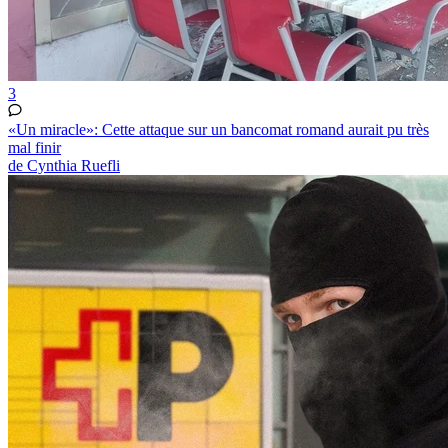
3
«Un miracle»: Cette attaque sur un bancomat romand aurait pu très
mal finir
de Cynthia Ruefli