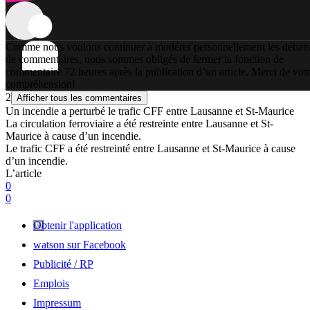
Comme nous voulons continuer à modérer personnellement les débats
de commentaires, nous sommes obligés de fermer la fonction de
commentaire 72 heures après la publication d’un article. Merci de vot
compréhension!
2
Afficher tous les commentaires
Un incendie a perturbé le trafic CFF entre Lausanne et St-Maurice
La circulation ferroviaire a été restreinte entre Lausanne et St-
Maurice à cause d’un incendie.
Le trafic CFF a été restreinté entre Lausanne et St-Maurice à cause
d’un incendie.
L’article
0
0
Obtenir l'application
watson sur Facebook
Publicité / RP
Emplois
Impressum