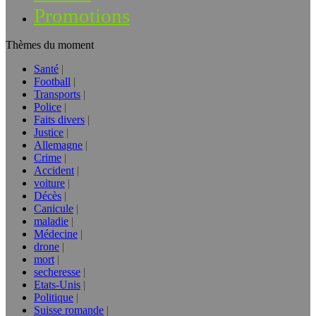
Promotions
Thèmes du moment
Santé
Football
Transports
Police
Faits divers
Justice
Allemagne
Crime
Accident
voiture
Décès
Canicule
maladie
Médecine
drone
mort
secheresse
Etats-Unis
Politique
Suisse romande