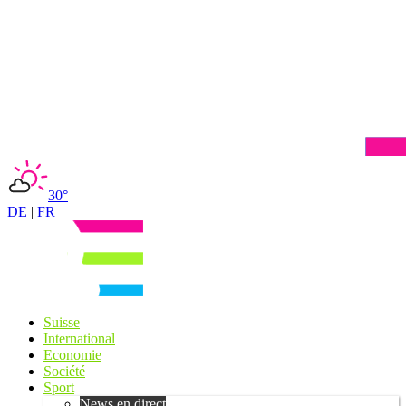
30°
DE
|
FR
Suisse
International
Economie
Société
Sport
News en direct