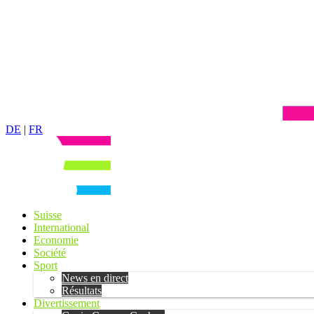
DE
|
FR
Suisse
International
Economie
Société
Sport
News en direct
Résultats
Divertissement