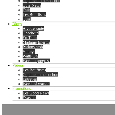
Copin Comme Cochon
Cute-News
Fails
Les Bouffistas
Quiz
Blogs
A votre santé
Check-up
En Train
Madame Energie
Parlons cash
Vintage
Watts On
Work in progress
Vidéos
Les Bouffistas
Copin comme cochon
Entretien
World of watson
Promotions
Les Good News
Évasion