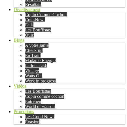
Résultats
Divertissement
Copin Comme Cochon
Cute-News
Fails
Les Bouffistas
Quiz
Blogs
A votre santé
Check-up
En Train
Madame Energie
Parlons cash
Vintage
Watts On
Work in progress
Vidéos
Les Bouffistas
Copin comme cochon
Entretien
World of watson
Promotions
Les Good News
Évasion