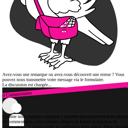
Avez-vous une remarque ou avez-vous découvert une erreur ? Vous
pouvez nous transmettre votre message via le formulaire.
La discussion est chargée...
0 Commentaires
Connexion
Comme nous voulons continuer à modérer personnellement les débats
de commentaires, nous sommes obligés de fermer la fonction de
commentaire 72 heures après la publication d’un article. Merci de vot