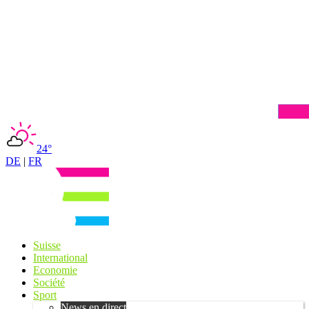
24°
DE
|
FR
Suisse
International
Economie
Société
Sport
News en direct