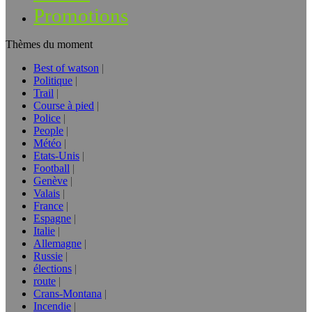
Promotions
Thèmes du moment
Best of watson
Politique
Trail
Course à pied
Police
People
Météo
Etats-Unis
Football
Genève
Valais
France
Espagne
Italie
Allemagne
Russie
élections
route
Crans-Montana
Incendie