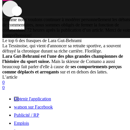
Comme nous voulons continuer à modérer personnellement les débats
de commentaires, nous sommes obligés de fermer la fonction de
commentaire 72 heures après la publication d’un article. Merci de vot
compréhension!
Le top 6 des frasques de Lara Gut-Behrami
La Tessinoise, qui vient d'annoncer sa retraite sportive, a souvent
défrayé la chronique durant sa riche carrière. Florilège.
Lara Gut-Behrami est l'une des plus grandes championnes de
l'histoire du sport suisse.
Mais la skieuse de Comano a aussi
beaucoup fait parler d'elle à cause de
ses comportements perçus
comme déplacés et arrogants
sur et en dehors des lattes.
L’article
0
0
Obtenir l'application
watson sur Facebook
Publicité / RP
Emplois