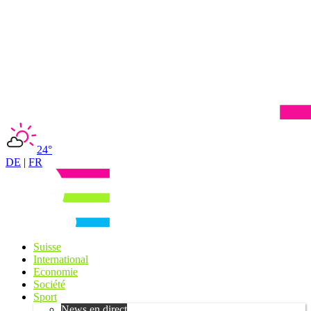
24°
DE
|
FR
Suisse
International
Economie
Société
Sport
News en direct