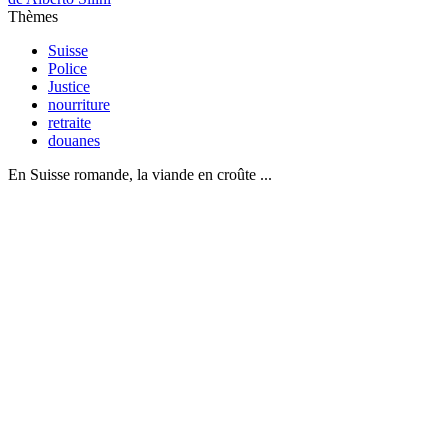
Thèmes
Suisse
Police
Justice
nourriture
retraite
douanes
En Suisse romande, la viande en croûte ...