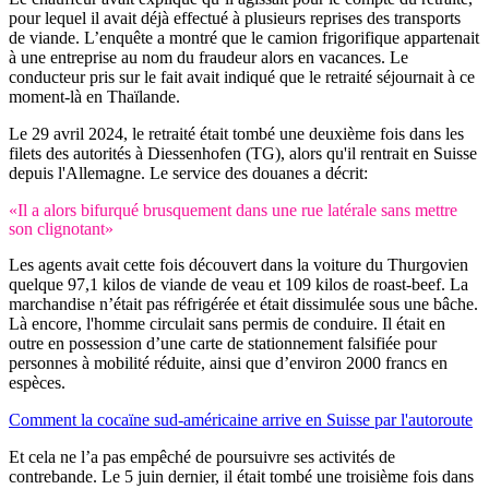
pour lequel il avait déjà effectué à plusieurs reprises des transports
de viande. L’enquête a montré que le camion frigorifique appartenait
à une entreprise au nom du fraudeur alors en vacances. Le
conducteur pris sur le fait avait indiqué que le retraité séjournait à ce
moment-là en Thaïlande.
Le 29 avril 2024, le retraité était tombé une deuxième fois dans les
filets des autorités à Diessenhofen (TG), alors qu'il rentrait en Suisse
depuis l'Allemagne. Le service des douanes a décrit:
«Il a alors bifurqué brusquement dans une rue latérale sans mettre
son clignotant»
Les agents avait cette fois découvert dans la voiture du Thurgovien
quelque 97,1 kilos de viande de veau et 109 kilos de roast-beef. La
marchandise n’était pas réfrigérée et était dissimulée sous une bâche.
Là encore, l'homme circulait sans permis de conduire. Il était en
outre en possession d’une carte de stationnement falsifiée pour
personnes à mobilité réduite, ainsi que d’environ 2000 francs en
espèces.
Comment la cocaïne sud-américaine arrive en Suisse par l'autoroute
Et cela ne l’a pas empêché de poursuivre ses activités de
contrebande. Le 5 juin dernier, il était tombé une troisième fois dans