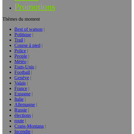
Promotions
Thèmes du moment
Best of watson
Politique
Trail
Course à pied
Police
People
Météo
Etats-Unis
Football
Genève
Valais
France
Espagne
Italie
Allemagne
Russie
élections
route
Crans-Montana
Incendie