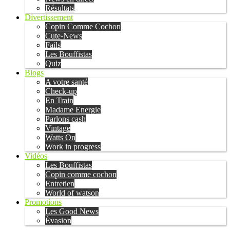
Résultats
Divertissement
Copin Comme Cochon
Cute-News
Fails
Les Bouffistas
Quiz
Blogs
A votre santé
Check-up
En Train
Madame Energie
Parlons cash
Vintage
Watts On
Work in progress
Vidéos
Les Bouffistas
Copin comme cochon
Entretien
World of watson
Promotions
Les Good News
Évasion