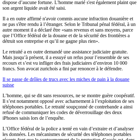
dispose d’aucune fortune. L'homme marié s'est également plaint que
son argent liquide avait été saisi.
Il a en outre affirmé n'avoir commis aucune infraction douanière et
ne pas s'être rendu à l’étranger. Selon le Tribunal pénal fédéral, à un
autre moment il a déclaré être «sans revenus et sans moyens, parce
que l’Office fédéral de la douane et de la sécurité des frontières a
détruit son entreprise et qu’il ne gagne plus rien».
Le retraité a en outre demandé une assistance judiciaire gratuite.
Mais jusqu’à présent, il a essuyé un refus pour l’ensemble de ses
recours et s’est vu infliger des frais judiciaires d’environ 10 000
francs. Son avocat zurichois a fini par renoncer à le défendre.
Il se passe de drôles de trucs avec les miches de pain à la douane
suisse
L’homme, qui se dit sans ressources, ne se montre guère coopératif.
Il s’est notamment opposé avec acharnement à l’exploitation de ses
téléphones portables. Le retraité soupçonné de contrebande a ainsi
refusé de communiquer les codes de déverrouillage des deux
iPhones saisis lors de l’enquête.
L’Office fédéral de la police a tenté en vain d’extraire et d’analyser
les données. Les mécanismes de sécurité des téléphones portables
récents font que le contournement de la protection d’accès est, dans