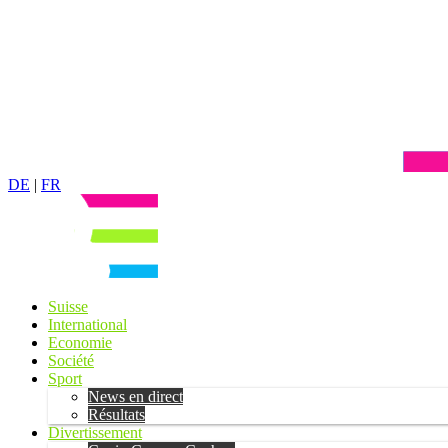
DE
|
FR
Suisse
International
Economie
Société
Sport
News en direct
Résultats
Divertissement