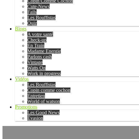
Copin Comme Cochon
Cute-News
Fails
Les Bouffistas
Quiz
Blogs
A votre santé
Check-up
En Train
Madame Energie
Parlons cash
Vintage
Watts On
Work in progress
Vidéos
Les Bouffistas
Copin comme cochon
Entretien
World of watson
Promotions
Les Good News
Évasion