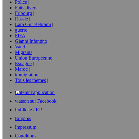
Police
Faits divers
Fribourg
Russie
Lara Gut-Behrami
guerre
FIFA
Gianni Infantino
Vaud
Migrants
Union Européenne
Espagne
Maroc
immigration
Tous les thèmes
Obtenir l'application
watson sur Facebook
Publicité / RP
Emplois
Impressum
Conditions