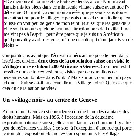
«De mémoire d'homme et de toute évidence, aucun Noir n'avait
jamais mis les pieds dans ce minuscule village suisse avant que j'y
débarque. On me dit, avant mon arrivée, que je serais sans doute
une attraction pour le village; je pensais que cela voulait dire qu'en
Suisse on voit peu de gens de mon teint, et aussi que les gens de la
ville sont toujours quelque peu une attraction hors de la ville. Il ne
me vint pas à l'esprit - peut-être parce que je suis un Américain -
qu'il pouvait y avoir des gens, où que ce soit, qui n'ont jamais vu de
Noirs.»
Cinquante ans avant que l'écrivain américain ne pose le pied dans
les Alpes, environ
deux tiers de la population suisse ont visité le
«Village noir» exhibant 200 Africains à Genève.
Comment est-il
possible que cette «exposition», visitée par deux millions de
personnes soit tombée dans l'oubli? Mais surtout, comment un pays
tel que la Suisse a-t-il pu accueillir un «Village noir»? Qu'est-ce que
cela dit de la nation helvète?
Un «village noir»
au centre de Genève
Aujourd'hui, Genève est considérée comme l'une des capitales des
droits humains. Mais en 1896, à l'occasion de la deuxième
exposition nationale suisse, elle accueillait un zoo humain. Il y a très
peu de références visibles à ce zoo, à l'exception d'une rue qui porte
le nom de l'exposition «blanche» correspondante, le «Village