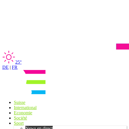
25°
DE
|
FR
Suisse
International
Economie
Société
Sport
News en direct