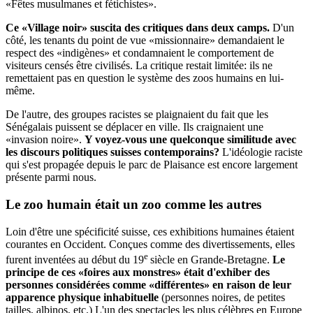
«Fêtes musulmanes et fétichistes».
Ce «Village noir» suscita des critiques dans deux camps.
D'un
côté, les tenants du point de vue «missionnaire» demandaient le
respect des «indigènes» et condamnaient le comportement de
visiteurs censés être civilisés. La critique restait limitée: ils ne
remettaient pas en question le système des zoos humains en lui-
même.
De l'autre, des groupes racistes se plaignaient du fait que les
Sénégalais puissent se déplacer en ville. Ils craignaient une
«invasion noire».
Y voyez-vous une quelconque similitude avec
les discours politiques suisses contemporains?
L'idéologie raciste
qui s'est propagée depuis le parc de Plaisance est encore largement
présente parmi nous.
Le zoo humain
était un zoo comme les autres
Loin d'être une spécificité suisse, ces exhibitions humaines étaient
courantes en Occident. Conçues comme des divertissements, elles
e
furent inventées au début du 19
siècle en Grande-Bretagne.
Le
principe de ces «foires aux monstres» était d'exhiber des
personnes considérées comme «différentes» en raison de leur
apparence physique inhabituelle
(personnes noires, de petites
tailles, albinos, etc.) L'un des spectacles les plus célèbres en Europe