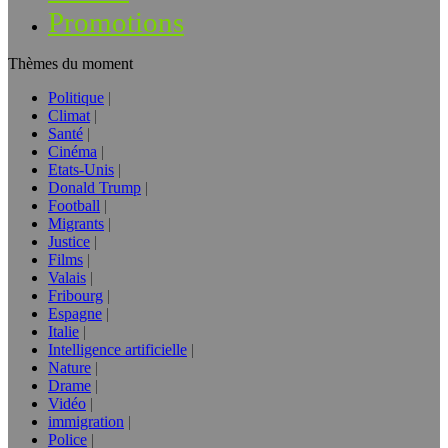
Promotions
Thèmes du moment
Politique
Climat
Santé
Cinéma
Etats-Unis
Donald Trump
Football
Migrants
Justice
Films
Valais
Fribourg
Espagne
Italie
Intelligence artificielle
Nature
Drame
Vidéo
immigration
Police