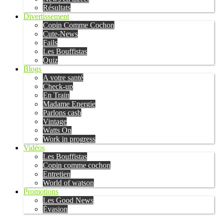
Résultats
Divertissement
Copin Comme Cochon
Cute-News
Fails
Les Bouffistas
Quiz
Blogs
A votre santé
Check-up
En Train
Madame Energie
Parlons cash
Vintage
Watts On
Work in progress
Vidéos
Les Bouffistas
Copin comme cochon
Entretien
World of watson
Promotions
Les Good News
Évasion