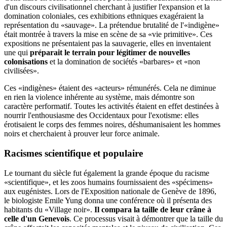
d'un discours civilisationnel cherchant à justifier l'expansion et la
domination coloniales, ces exhibitions ethniques exagéraient la
représentation du «sauvage». La prétendue brutalité de l'«indigène»
était montrée à travers la mise en scène de sa «vie primitive». Ces
expositions ne présentaient pas la sauvagerie, elles en inventaient
une qui
préparait le terrain pour légitimer de nouvelles
colonisations
et la domination de sociétés «barbares» et «non
civilisées».
Ces «indigènes» étaient des «acteurs» rémunérés. Cela ne diminue
en rien la violence inhérente au système, mais démontre son
caractère performatif. Toutes les activités étaient en effet destinées à
nourrir l'enthousiasme des Occidentaux pour l'exotisme: elles
érotisaient le corps des femmes noires, déshumanisaient les hommes
noirs et cherchaient à prouver leur force animale.
Racismes scientifique et populaire
Le tournant du siècle fut également la grande époque du racisme
«scientifique», et les zoos humains fournissaient des «spécimens»
aux eugénistes. Lors de l'Exposition nationale de Genève de 1896,
le biologiste Emile Yung donna une conférence où il présenta des
habitants du «Village noir».
Il compara la taille de leur crâne à
celle d'un Genevois
. Ce processus visait à démontrer que la taille du