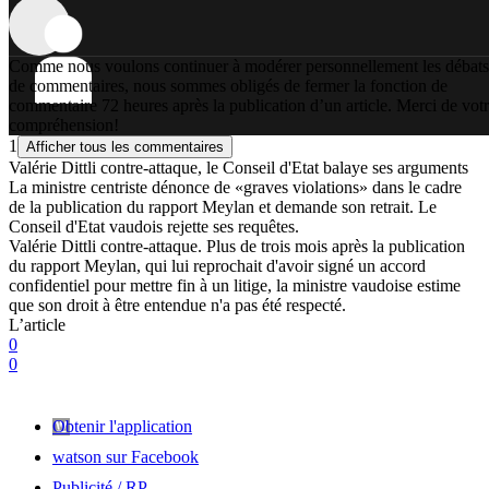
Comme nous voulons continuer à modérer personnellement les débats
de commentaires, nous sommes obligés de fermer la fonction de
commentaire 72 heures après la publication d’un article. Merci de vot
compréhension!
1
Afficher tous les commentaires
Valérie Dittli contre-attaque, le Conseil d'Etat balaye ses arguments
La ministre centriste dénonce de «graves violations» dans le cadre
de la publication du rapport Meylan et demande son retrait. Le
Conseil d'Etat vaudois rejette ses requêtes.
Valérie Dittli contre-attaque. Plus de trois mois après la publication
du rapport Meylan, qui lui reprochait d'avoir signé un accord
confidentiel pour mettre fin à un litige, la ministre vaudoise estime
que son droit à être entendue n'a pas été respecté.
L’article
0
0
Obtenir l'application
watson sur Facebook
Publicité / RP