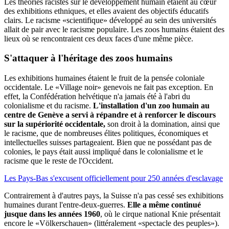
Les théories racistes sur le développement humain étaient au cœur
des exhibitions ethniques, et elles avaient des objectifs éducatifs
clairs. Le racisme «scientifique» développé au sein des universités
allait de pair avec le racisme populaire. Les zoos humains étaient des
lieux où se rencontraient ces deux faces d'une même pièce.
S'attaquer à l'héritage
des zoos humains
Les exhibitions humaines étaient le fruit de la pensée coloniale
occidentale. Le «Village noir» genevois ne fait pas exception. En
effet, la Confédération helvétique n'a jamais été à l'abri du
colonialisme et du racisme.
L'installation d'un zoo humain au
centre de Genève a servi à répandre et à renforcer le discours
sur la supériorité occidentale,
son droit à la domination, ainsi que
le racisme, que de nombreuses élites politiques, économiques et
intellectuelles suisses partageaient. Bien que ne possédant pas de
colonies, le pays était aussi impliqué dans le colonialisme et le
racisme que le reste de l'Occident.
Les Pays-Bas s'excusent officiellement pour 250 années d'esclavage
Contrairement à d'autres pays, la Suisse n'a pas cessé ses exhibitions
humaines durant l'entre-deux-guerres.
Elle a même continué
jusque dans les années 1960
, où le cirque national Knie présentait
encore le «Völkerschauen» (littéralement «spectacle des peuples»).