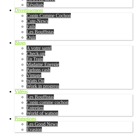
Résultats
Divertissement
Copin Comme Cochon
Cute-News
Fails
Les Bouffistas
Quiz
Blogs
A votre santé
Check-up
En Train
Madame Energie
Parlons cash
Vintage
Watts On
Work in progress
Vidéos
Les Bouffistas
Copin comme cochon
Entretien
World of watson
Promotions
Les Good News
Évasion