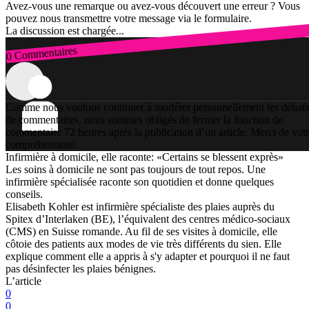
Avez-vous une remarque ou avez-vous découvert une erreur ? Vous
pouvez nous transmettre votre message via le formulaire.
La discussion est chargée...
0 Commentaires
Connexion
Comme nous voulons continuer à modérer personnellement les débats
de commentaires, nous sommes obligés de fermer la fonction de
commentaire 72 heures après la publication d’un article. Merci de vot
compréhension!
Infirmière à domicile, elle raconte: «Certains se blessent exprès»
Les soins à domicile ne sont pas toujours de tout repos. Une
infirmière spécialisée raconte son quotidien et donne quelques
conseils.
Elisabeth Kohler est infirmière spécialiste des plaies auprès du
Spitex d’Interlaken (BE), l’équivalent des centres médico-sociaux
(CMS) en Suisse romande. Au fil de ses visites à domicile, elle
côtoie des patients aux modes de vie très différents du sien. Elle
explique comment elle a appris à s'y adapter et pourquoi il ne faut
pas désinfecter les plaies bénignes.
L’article
0
0