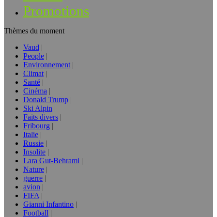
Promotions
Thèmes du moment
Vaud
People
Environnement
Climat
Santé
Cinéma
Donald Trump
Ski Alpin
Faits divers
Fribourg
Italie
Russie
Insolite
Lara Gut-Behrami
Nature
guerre
avion
FIFA
Gianni Infantino
Football