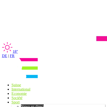
18°
DE
|
FR
Suisse
International
Economie
Société
Sport
News en direct