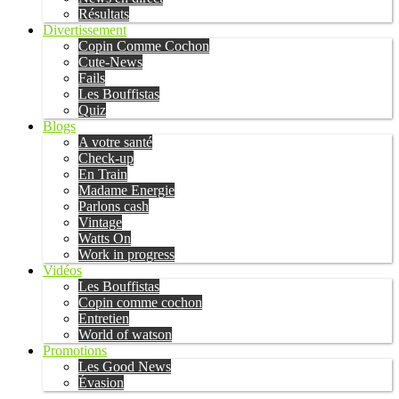
Résultats
Divertissement
Copin Comme Cochon
Cute-News
Fails
Les Bouffistas
Quiz
Blogs
A votre santé
Check-up
En Train
Madame Energie
Parlons cash
Vintage
Watts On
Work in progress
Vidéos
Les Bouffistas
Copin comme cochon
Entretien
World of watson
Promotions
Les Good News
Évasion