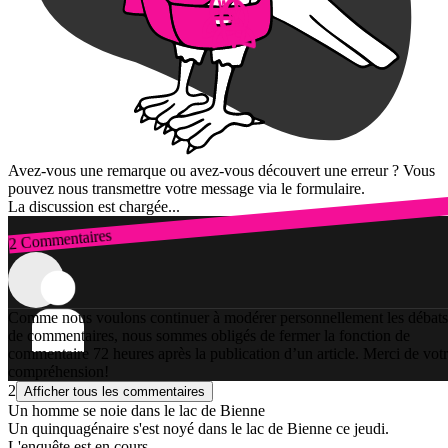
Avez-vous une remarque ou avez-vous découvert une erreur ? Vous
pouvez nous transmettre votre message via le formulaire.
La discussion est chargée...
2 Commentaires
Connexion
Comme nous voulons continuer à modérer personnellement les débats
de commentaires, nous sommes obligés de fermer la fonction de
commentaire 72 heures après la publication d’un article. Merci de vot
compréhension!
2
Afficher tous les commentaires
Un homme se noie dans le lac de Bienne
Un quinquagénaire s'est noyé dans le lac de Bienne ce jeudi.
L'enquête est en cours.