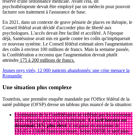
réserve d'une ordonnance médicale. Avant cela, un
psychothérapeute devait être employé par un médecin pour pouvoir
facturer son traitement à l'assurance de base.
En 2021, dans un contexte de grave pénurie de places en thérapie, le
Conseil fédéral avait décidé d'accorder plus de liberté aux
psychologues. L'accès devait être facilité et accéléré. A l'époque
déjà, Santésuisse avait mis en garde contre les coûts qu'impliquerait
ce nouveau système. Le Conseil fédéral estimait alors l'augmentation
des coûts à environ 100 millions de francs. Mais la semaine passée,
la Confédération a reconnu que l'augmentation devrait plutôt
atteindre
175 à 200 millions de francs.
Jeunes psys virés, 12 000 patients abandonnés: une crise menace la
Romandie
Une situation plus complexe
Toutefois, une première enquête mandatée par l'Office fédéral de la
santé publique (OFSP) dresse un tableau plus nuancé de la situation:
L'estimation de la Confédération ne reflétait pas les nouveaux
tarifs négociés pour la psychothérapie.
Le tarif horaire est
désormais 16% plus élevé
: il est passé en moyenne de
133,15 à 154,80 francs par heure. Selon l'OFSP, le tarif plus