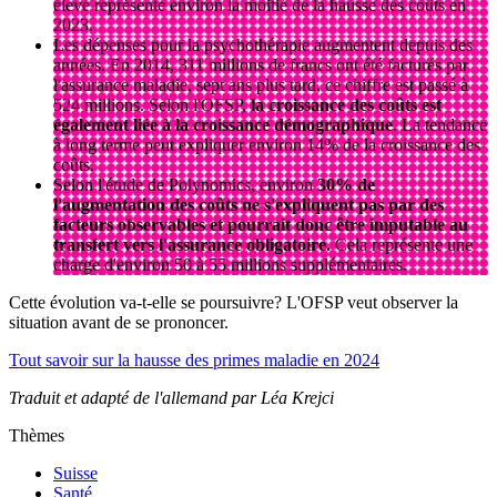
élevé représente environ la moitié de la hausse des coûts en
2023.
Les dépenses pour la psychothérapie augmentent depuis des
années. En 2014, 311 millions de francs ont été facturés par
l'assurance maladie, sept ans plus tard, ce chiffre est passé à
524 millions. Selon l'OFSP,
la croissance des coûts est
également liée à la croissance démographique
. La tendance
à long terme peut expliquer environ 14% de la croissance des
coûts.
Selon l'étude de Polynomics, environ
30% de
l'augmentation des coûts ne s'expliquent pas par des
facteurs observables et pourrait donc être imputable au
transfert vers l'assurance obligatoire.
Cela représente une
charge d'environ 50 à 55 millions supplémentaires.
Cette évolution va-t-elle se poursuivre? L'OFSP veut observer la
situation avant de se prononcer.
Tout savoir sur la hausse des primes maladie en 2024
Traduit et adapté de l'allemand par Léa Krejci
Thèmes
Suisse
Santé