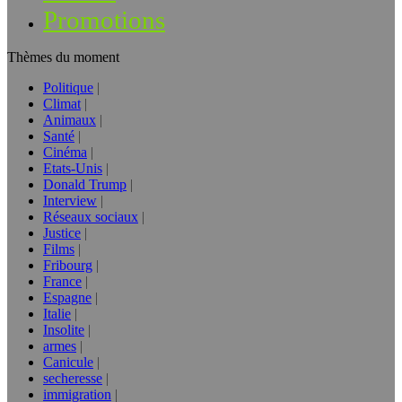
Promotions
Thèmes du moment
Politique
Climat
Animaux
Santé
Cinéma
Etats-Unis
Donald Trump
Interview
Réseaux sociaux
Justice
Films
Fribourg
France
Espagne
Italie
Insolite
armes
Canicule
secheresse
immigration