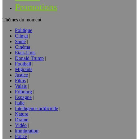
Promotions
Thèmes du moment
Politique
Climat
Santé
Cinéma
Etats-Unis
Donald Trump
Football
Migrants
Justice
Films
Valais
Fribourg
Espagne
Italie
Intelligence artificielle
Nature
Drame
Vidéo
immigration
Police