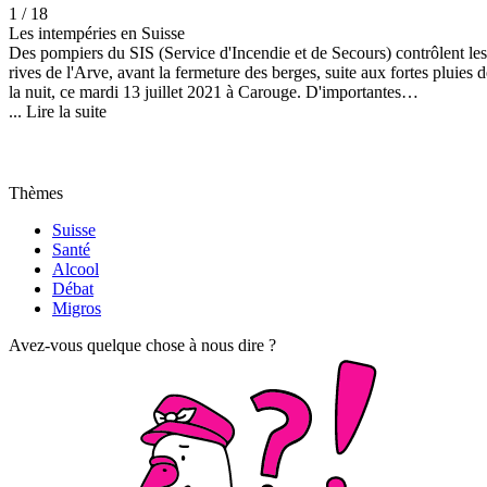
1 / 18
Les intempéries en Suisse
Des pompiers du SIS (Service d'Incendie et de Secours) contrôlent les
rives de l'Arve, avant la fermeture des berges, suite aux fortes pluies d
la nuit, ce mardi 13 juillet 2021 à Carouge. D'importantes
précipitations sont à nouveau tombées sur la Suisse dans la nuit de
...
Lire la suite
lundi à mardi. Plusieurs alertes météorologiques avaient été émises pa
MétéoSuisse. (KEYSTONE/Salvatore Di Nolfi)
Thèmes
Suisse
Santé
Alcool
Débat
Migros
Avez-vous quelque chose à nous dire ?