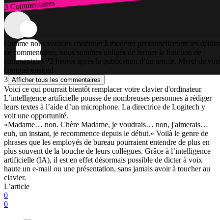
3 Commentaires
Connexion
Comme nous voulons continuer à modérer personnellement les débats
de commentaires, nous sommes obligés de fermer la fonction de
commentaire 72 heures après la publication d’un article. Merci de vot
compréhension!
3
Afficher tous les commentaires
Voici ce qui pourrait bientôt remplacer votre clavier d'ordinateur
L’intelligence artificielle pousse de nombreuses personnes à rédiger
leurs textes à l’aide d’un microphone. La directrice de Logitech y
voit une opportunité.
«Madame… non. Chère Madame, je voudrais… non, j'aimerais…
euh, un instant, je recommence depuis le début.» Voilà le genre de
phrases que les employés de bureau pourraient entendre de plus en
plus souvent de la bouche de leurs collègues. Grâce à l’intelligence
artificielle (IA), il est en effet désormais possible de dicter à voix
haute un e-mail ou une présentation, sans jamais avoir à toucher au
clavier.
L’article
0
0