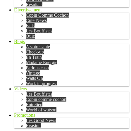
Résultats
Divertissement
Copin Comme Cochon
Cute-News
Fails
Les Bouffistas
Quiz
Blogs
A votre santé
Check-up
En Train
Madame Energie
Parlons cash
Vintage
Watts On
Work in progress
Vidéos
Les Bouffistas
Copin comme cochon
Entretien
World of watson
Promotions
Les Good News
Évasion