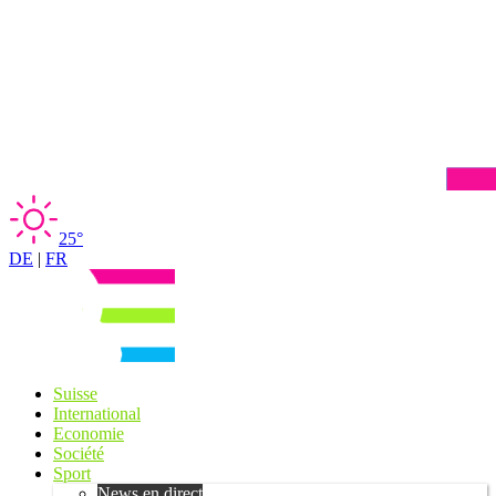
25°
DE
|
FR
Suisse
International
Economie
Société
Sport
News en direct