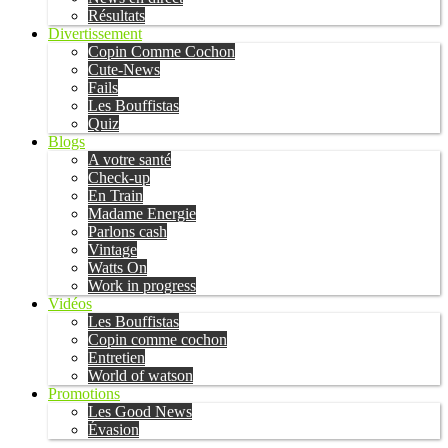
Résultats
Divertissement
Copin Comme Cochon
Cute-News
Fails
Les Bouffistas
Quiz
Blogs
A votre santé
Check-up
En Train
Madame Energie
Parlons cash
Vintage
Watts On
Work in progress
Vidéos
Les Bouffistas
Copin comme cochon
Entretien
World of watson
Promotions
Les Good News
Évasion