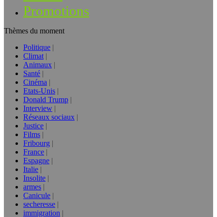
Promotions
Thèmes du moment
Politique
Climat
Animaux
Santé
Cinéma
Etats-Unis
Donald Trump
Interview
Réseaux sociaux
Justice
Films
Fribourg
France
Espagne
Italie
Insolite
armes
Canicule
secheresse
immigration