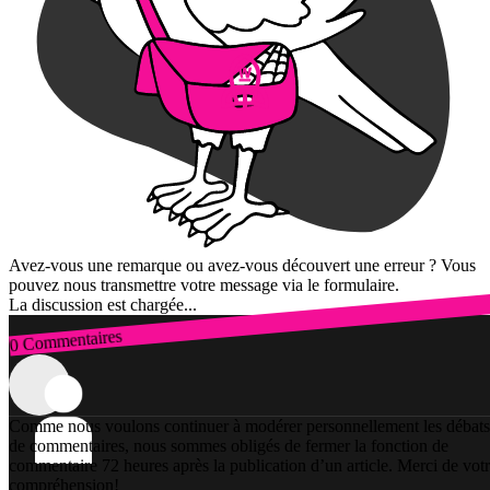
Avez-vous une remarque ou avez-vous découvert une erreur ? Vous
pouvez nous transmettre votre message via le formulaire.
La discussion est chargée...
0 Commentaires
Connexion
Comme nous voulons continuer à modérer personnellement les débats
de commentaires, nous sommes obligés de fermer la fonction de
commentaire 72 heures après la publication d’un article. Merci de vot
compréhension!