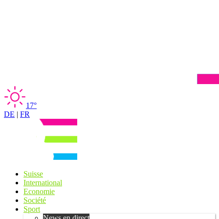
17°
DE
|
FR
Suisse
International
Economie
Société
Sport
News en direct