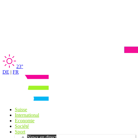
23°
DE
|
FR
Suisse
International
Economie
Société
Sport
News en direct