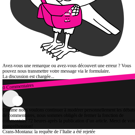
Avez-vous une remarque ou avez-vous découvert une erreur ? Vous
pouvez nous transmettre votre message via le formulaire.
La discussion est chargée...
0 Commentaires
Connexion
Comme nous voulons continuer à modérer personnellement les débats
de commentaires, nous sommes obligés de fermer la fonction de
commentaire 72 heures après la publication d’un article. Merci de vot
compréhension!
Crans-Montana: la requête de l’Italie a été rejetée