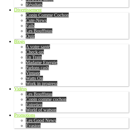
Résultats
Divertissement
Copin Comme Cochon
Cute-News
Fails
Les Bouffistas
Quiz
Blogs
A votre santé
Check-up
En Train
Madame Energie
Parlons cash
Vintage
Watts On
Work in progress
Vidéos
Les Bouffistas
Copin comme cochon
Entretien
World of watson
Promotions
Les Good News
Évasion