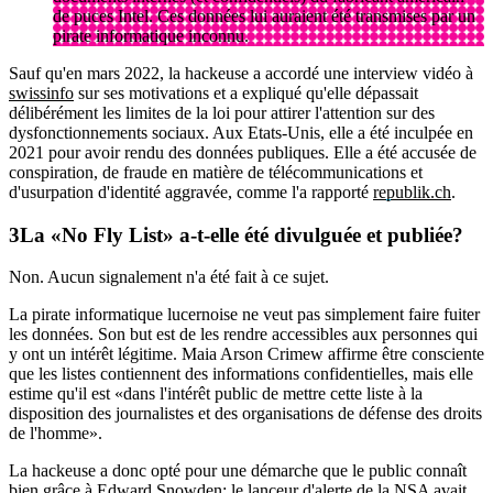
de puces Intel. Ces données lui auraient été transmises par un
pirate informatique inconnu.
Sauf qu'en mars 2022, la hackeuse a accordé une interview vidéo à
swissinfo
sur ses motivations et a expliqué qu'elle dépassait
délibérément les limites de la loi pour attirer l'attention sur des
dysfonctionnements sociaux. Aux Etats-Unis, elle a été inculpée en
2021 pour avoir rendu des données publiques. Elle a été accusée de
conspiration, de fraude en matière de télécommunications et
d'usurpation d'identité aggravée, comme l'a rapporté
republik.ch
.
La «No Fly List» a-t-elle été divulguée et publiée?
Non. Aucun signalement n'a été fait à ce sujet.
La pirate informatique lucernoise ne veut pas simplement faire fuiter
les données. Son but est de les rendre accessibles aux personnes qui
y ont un intérêt légitime. Maia Arson Crimew affirme être consciente
que les listes contiennent des informations confidentielles, mais elle
estime qu'il est «dans l'intérêt public de mettre cette liste à la
disposition des journalistes et des organisations de défense des droits
de l'homme».
La hackeuse a donc opté pour une démarche que le public connaît
bien grâce à Edward Snowden: le lanceur d'alerte de la NSA avait