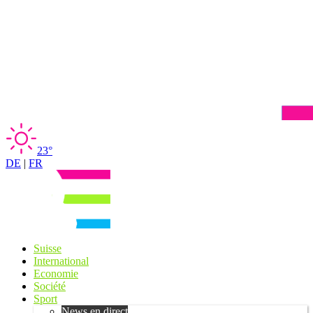
23°
DE
|
FR
Suisse
International
Economie
Société
Sport
News en direct