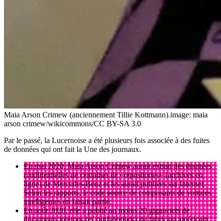
Maia Arson Crimew (anciennement Tillie Kottmann).
image: maia
arson crimew/wikicommons/CC BY-SA 3.0
Par le passé, la Lucernoise a été plusieurs fois associée à des fuites
de données qui ont fait la Une des journaux.
En mai 2020, Maia Arson Crimew aurait extrait des données
confidentielles de centaines de «repositories» (archives en
ligne) de Mercedes-Benz et les aurait publiées sur Internet.
Selon les rapports, le code source de composants de voitures
intelligentes en faisait partie.
En août 2020, elle a publié au moins 20 gigaoctets de
documents internes (et confidentiels) du fabricant américain