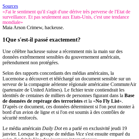
Sources
«J'ai le sentiment qu'il s'agit d'une dérive très perverse de l'Etat de
surveillance. Et pas seulement aux Etats-Unis, c'est une tendance
mondiale»
Maia Arson Crimew, hackeuse.
Que s'est-il passé exactement?
Une célèbre hackeuse suisse a récemment mis la main sur des
données extrêmement sensibles du gouvernement américain,
prétendument non protégées.
Selon des rapports concordants des médias américains, la
Lucernoise a découvert et téléchargé un document sensible sur un
serveur de la compagnie aérienne régionale américaine CommuteAir
(partenaire de United Airlines). Le fichier texte contiendrait les
identités de centaines de milliers de personnes figurant dans la
Base
de données de repérage des terroristes
et la «
No Fly List
».
D'après ce document, ces données déterminent si l'on peut monter à
bord d'un avion de ligne et si l'on est soumis à des contrôles de
sécurité renforcés.
Le média américain
Daily Dot
en a parlé en exclusivité jeudi 19
janvier. Lorsque le groupe de médias
Vice
s'est ensuite emparé du