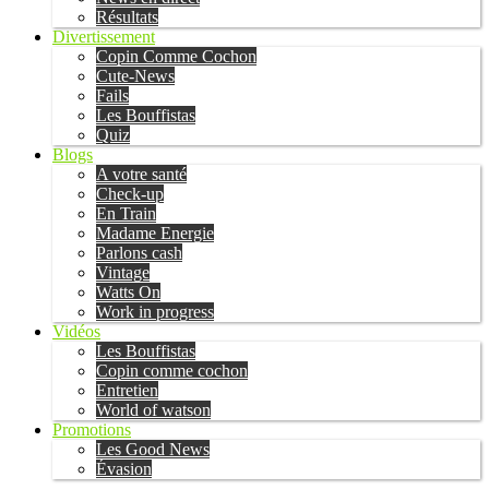
Résultats
Divertissement
Copin Comme Cochon
Cute-News
Fails
Les Bouffistas
Quiz
Blogs
A votre santé
Check-up
En Train
Madame Energie
Parlons cash
Vintage
Watts On
Work in progress
Vidéos
Les Bouffistas
Copin comme cochon
Entretien
World of watson
Promotions
Les Good News
Évasion