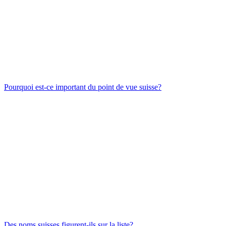
Pourquoi est-ce important du point de vue suisse?
Des noms suisses figurent-ils sur la liste?