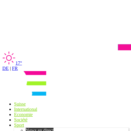
17°
DE
|
FR
Suisse
International
Economie
Société
Sport
News en direct