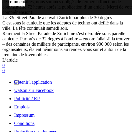
de commentaires, nous sommes obligés de fermer la fonction de
commentaire 72 heures après la publication d’un article. Merci de vot
compréhension!
La 33e Street Parade a envahi Zurich par plus de 30 degrés
C'est sous la canicule que les adeptes de techno ont défilé dans la
ville. La fête continuait samedi soir.
Rarement la Street Parade de Zurich ne s'est déroulée sous pareille
canicule. Par près de 32 degrés à l'ombre – encore fallait-il la trouver
– des centaines de milliers de participants, environ 900 000 selon les
organisateurs, étaient néanmoins au rendez-vous sur et autour de la
trentaine de lovemobiles.
L’article
0
0
Obtenir l'application
watson sur Facebook
Publicité / RP
Emplois
Impressum
Conditions
Protection des données