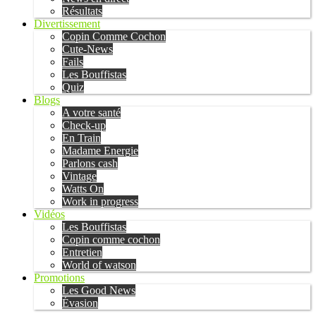
Résultats
Divertissement
Copin Comme Cochon
Cute-News
Fails
Les Bouffistas
Quiz
Blogs
A votre santé
Check-up
En Train
Madame Energie
Parlons cash
Vintage
Watts On
Work in progress
Vidéos
Les Bouffistas
Copin comme cochon
Entretien
World of watson
Promotions
Les Good News
Évasion