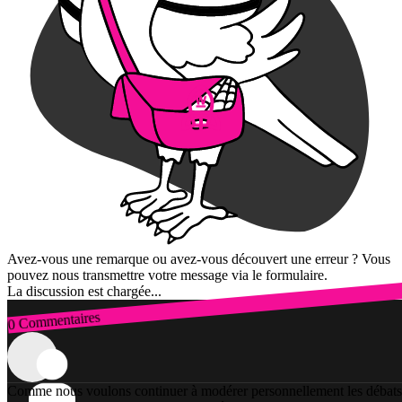
Avez-vous une remarque ou avez-vous découvert une erreur ? Vous
pouvez nous transmettre votre message via le formulaire.
La discussion est chargée...
0 Commentaires
Connexion
Comme nous voulons continuer à modérer personnellement les débats