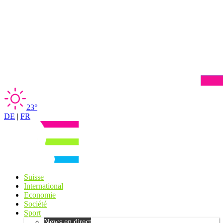
23°
DE
|
FR
Suisse
International
Economie
Société
Sport
News en direct