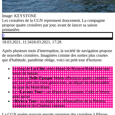
Image: KEYSTONE
Les croisières de la CGN reprennent doucement. La compagnie
propose quatre croisières par jour, avant de lancer sa saison
printanière.
0
18.03.2021, 11:34
18.03.2021, 17:28
Après plusieurs mois d'interruption, la société de navigation propose
de nouvelles croisières. Imaginées comme des sorties plus courtes
que d'habitude, pandémie oblige, voici un petit tour d'horizon:
Le long de
La Côte
, avec départ de Nyon et Rolle pour une
heure de balade.
Le bateau
Belle-Epoque Vevey
effectuera quatre croisières
par jour près des rives genevoises, au départ du débarcadère
du quai du Mont-Blanc.
Le «
Lavaux Tour
», au départ de Lausanne, Cully et Vevey
ainsi qu'un
«
Riviera Tour
» au départ des débarcadères de la Riviera
vaudoise et du Chablais valaisan.
La CGN espère pouvoir ensuite organiser des croisières à Pâques