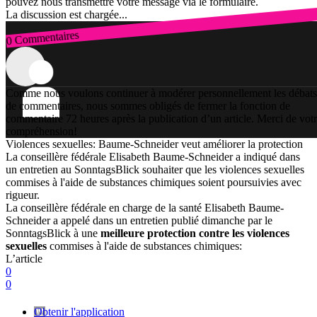
pouvez nous transmettre votre message via le formulaire.
La discussion est chargée...
0 Commentaires
Connexion
Comme nous voulons continuer à modérer personnellement les débats
de commentaires, nous sommes obligés de fermer la fonction de
commentaire 72 heures après la publication d’un article. Merci de vot
compréhension!
Violences sexuelles: Baume-Schneider veut améliorer la protection
La conseillère fédérale Elisabeth Baume-Schneider a indiqué dans
un entretien au SonntagsBlick souhaiter que les violences sexuelles
commises à l'aide de substances chimiques soient poursuivies avec
rigueur.
La conseillère fédérale en charge de la santé Elisabeth Baume-
Schneider a appelé dans un entretien publié dimanche par le
SonntagsBlick à une
meilleure protection contre les violences
sexuelles
commises à l'aide de substances chimiques:
L’article
0
0
Obtenir l'application