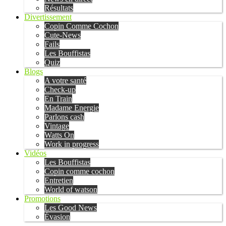
Résultats
Divertissement
Copin Comme Cochon
Cute-News
Fails
Les Bouffistas
Quiz
Blogs
A votre santé
Check-up
En Train
Madame Energie
Parlons cash
Vintage
Watts On
Work in progress
Vidéos
Les Bouffistas
Copin comme cochon
Entretien
World of watson
Promotions
Les Good News
Évasion