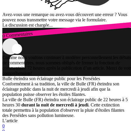
Avez-vous une remarque ou avez-vous découvert une erreur ? Vous
pouvez nous transmettre votre message via le formulaire.
La discussion est chargée...
0 Commentaires
Connexion
Comme nous voulons continuer à modérer personnellement les débats
de commentaires, nous sommes obligés de fermer la fonction de
commentaire 72 heures après la publication d’un article. Merci de vot
compréhension!
Bulle éteindra son éclairage public pour les Perséides
Conformément à sa tradition, la ville de Bulle (FR) éteindra son
éclairage public dans la nuit de mercredi à jeudi afin que la
population puisse observer les étoiles filantes.
La ville de Bulle (FR) éteindra son éclairage public de 22 heures à 5
heures 30
durant la nuit de mercredi à jeudi
. Cette extinction
totale permettra à la population d'observer la pluie d'étoiles filantes
des Perséides sans pollution lumineuse.
L’article
0