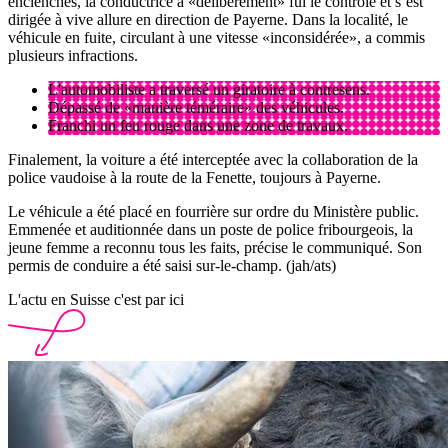
enclenchés, la conductrice a «délibérément» fui le contrôle et s’est
dirigée à vive allure en direction de Payerne. Dans la localité, le
véhicule en fuite, circulant à une vitesse «inconsidérée», a commis
plusieurs infractions.
L'automobiliste a traversé un giratoire à contresens.
Dépassé de «manière téméraire» des véhicules.
Franchi un feu rouge dans une zone de travaux.
Finalement, la voiture a été interceptée avec la collaboration de la
police vaudoise à la route de la Fenette, toujours à Payerne.
Le véhicule a été placé en fourrière sur ordre du Ministère public.
Emmenée et auditionnée dans un poste de police fribourgeois, la
jeune femme a reconnu tous les faits, précise le communiqué. Son
permis de conduire a été saisi sur-le-champ. (jah/ats)
L'actu en Suisse c'est par ici