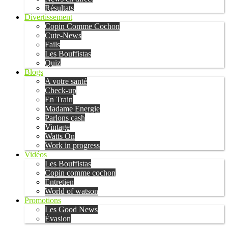
Résultats
Divertissement
Copin Comme Cochon
Cute-News
Fails
Les Bouffistas
Quiz
Blogs
A votre santé
Check-up
En Train
Madame Energie
Parlons cash
Vintage
Watts On
Work in progress
Vidéos
Les Bouffistas
Copin comme cochon
Entretien
World of watson
Promotions
Les Good News
Évasion