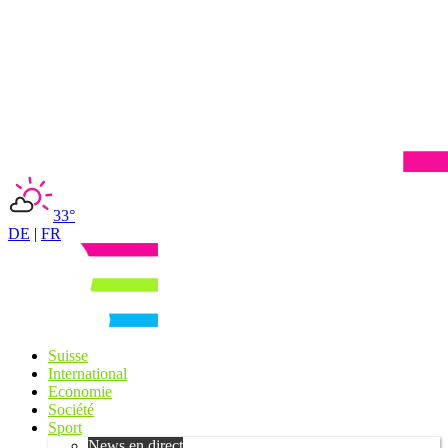
33°
DE
|
FR
Suisse
International
Economie
Société
Sport
News en direct