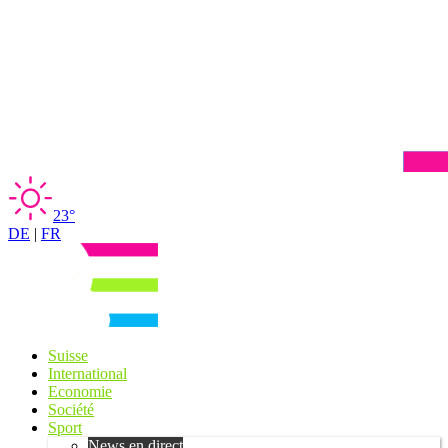
23°
DE
|
FR
Suisse
International
Economie
Société
Sport
News en direct