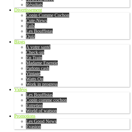
Résultats
Divertissement
Copin Comme Cochon
Cute-News
Fails
Les Bouffistas
Quiz
Blogs
A votre santé
Check-up
En Train
Madame Energie
Parlons cash
Vintage
Watts On
Work in progress
Vidéos
Les Bouffistas
Copin comme cochon
Entretien
World of watson
Promotions
Les Good News
Évasion