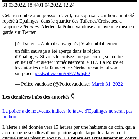
31.03.2022, 18:44
01.04.2022, 12:24
Cela ressemble à un poisson d'avril, mais qui sait. Un lion aurait été
repéré à Epalinges, dans le quartier des Tuileries/Croisettes, a
rapporté
24Heures
. Alertée, la Police vaudoise a relayé une mise en
garde sur Twitter.
[⚠️ Danger - Animal sauvage ⚠️] Vraisemblablement
un félin sauvage a été aperçu dans la région
d'Epalinges. Si vous le croisez : ne pas courir, se mettre
en lieu sûr et alerter immédiatement le 117. La Police et
les autorités de la faune et le vétérinaire cantonal sont
sur place.
pic.twitter.com/rSFA9xfqJO
— Police vaudoise (@Policevaudoise)
March 31, 2022
Les dernières infos des autorités 👇
La police a de nouveaux indices: le fauve d'Epalinges ne serait pas
un lion
L'alerte a été donnée vers 15 heures par une habitante du coin, qui a
accompagné ses dires d'une photographie, laquelle a largement
circulé sur les réseaux sociaux.
La photo est actuellement en cours