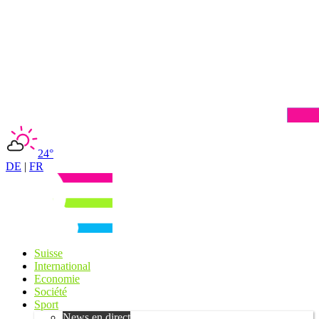
24°
DE
|
FR
Suisse
International
Economie
Société
Sport
News en direct