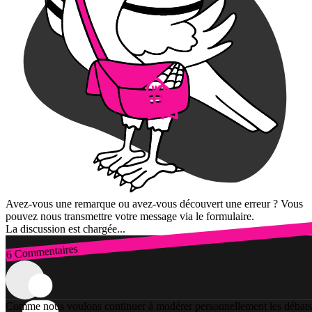
Avez-vous une remarque ou avez-vous découvert une erreur ? Vous
pouvez nous transmettre votre message via le formulaire.
La discussion est chargée...
6 Commentaires
Connexion
Comme nous voulons continuer à modérer personnellement les débats