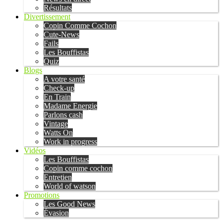
Résultats
Divertissement
Copin Comme Cochon
Cute-News
Fails
Les Bouffistas
Quiz
Blogs
A votre santé
Check-up
En Train
Madame Energie
Parlons cash
Vintage
Watts On
Work in progress
Vidéos
Les Bouffistas
Copin comme cochon
Entretien
World of watson
Promotions
Les Good News
Évasion