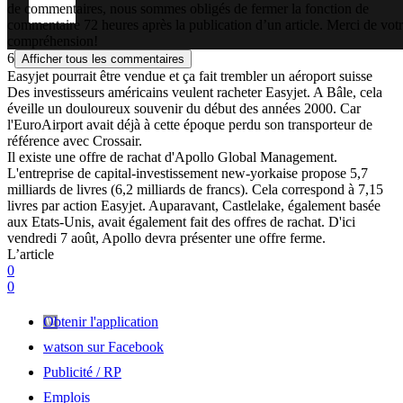
de commentaires, nous sommes obligés de fermer la fonction de
commentaire 72 heures après la publication d’un article. Merci de vot
compréhension!
6
Afficher tous les commentaires
Easyjet pourrait être vendue et ça fait trembler un aéroport suisse
Des investisseurs américains veulent racheter Easyjet. A Bâle, cela
éveille un douloureux souvenir du début des années 2000. Car
l'EuroAirport avait déjà à cette époque perdu son transporteur de
référence avec Crossair.
Il existe une offre de rachat d'Apollo Global Management.
L'entreprise de capital-investissement new-yorkaise propose 5,7
milliards de livres (6,2 milliards de francs). Cela correspond à 7,15
livres par action Easyjet. Auparavant, Castlelake, également basée
aux Etats-Unis, avait également fait des offres de rachat. D'ici
vendredi 7 août, Apollo devra présenter une offre ferme.
L’article
0
0
Obtenir l'application
watson sur Facebook
Publicité / RP
Emplois