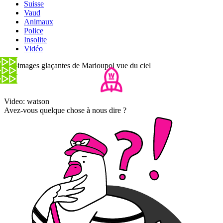
Suisse
Vaud
Animaux
Police
Insolite
Vidéo
Les images glaçantes de Marioupol vue du ciel
Video: watson
Avez-vous quelque chose à nous dire ?