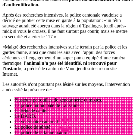
d'authentification.
Après des recherches intensives, la police cantonale vaudoise a
décidé de publier cette mise en garde à la population: «un félin
sauvage aurait été aperçu dans la région d’Epalinges, jeudi après-
midi; si vous le croisez, il ne faut surtout pas courir, mais se mettre
en sécurité et alerter le 117.»
«Malgré des recherches intensives sur le terrain par la police et les
gardes-faune, ainsi que dans les airs avec l’appui des forces
aériennes et l’engagement d’un super puma équipé d’une caméra
thermique, l
’animal n’a pas été identifié, ni retrouvé pour
l’instant
», a précisé le canton de Vaud jeudi soir sur son site
Internet.
Les autorités n'ont pourtant pas lésiné sur les moyens, l'intervention
a nécessité la présence de:
Plusieurs patrouilles de gendarmerie et mixtes.
La police municipale de Lausanne.
La brigade canine.
Le DARD.
Le vétérinaire cantonal.
La police de sûreté.
La police de la faune nature.