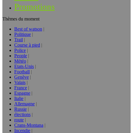
Promotions
Thèmes du moment
Best of watson
Politique
Trail
Course à pied
Police
People
Météo
Etats-Unis
Football
Genève
Valais
France
Espagne
Italie
Allemagne
Russie
élections
route
Crans-Montana
Incendie