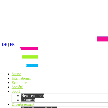
DE
|
FR
Suisse
International
Economie
Société
Sport
News en direct
Résultats
Divertissement