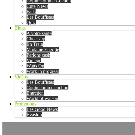
Copin Comme Cochon
Cute-News
Fails
Les Bouffistas
Quiz
Blogs
A votre santé
Check-up
En Train
Madame Energie
Parlons cash
Vintage
Watts On
Work in progress
Vidéos
Les Bouffistas
Copin comme cochon
Entretien
World of watson
Promotions
Les Good News
Évasion