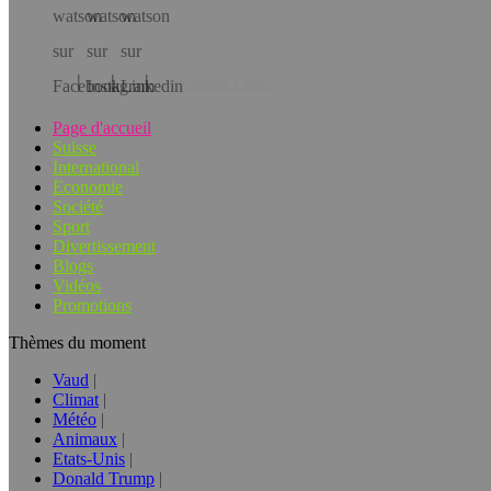
Téléchargez l’app!
Page d'accueil
Suisse
International
Economie
Société
Sport
Divertissement
Blogs
Vidéos
Promotions
Thèmes du moment
Vaud
Climat
Météo
Animaux
Etats-Unis
Donald Trump