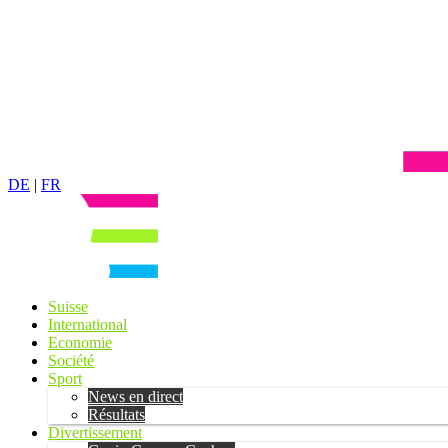
DE
|
FR
Suisse
International
Economie
Société
Sport
News en direct
Résultats
Divertissement