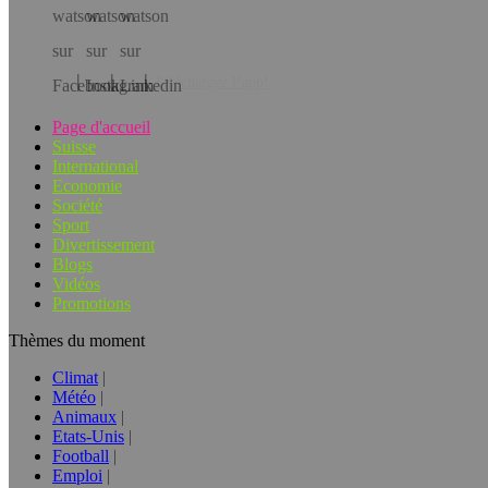
Téléchargez l’app!
Page d'accueil
Suisse
International
Economie
Société
Sport
Divertissement
Blogs
Vidéos
Promotions
Thèmes du moment
Climat
Météo
Animaux
Etats-Unis
Football
Emploi