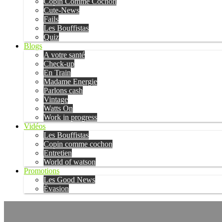
Copin Comme Cochon
Cute-News
Fails
Les Bouffistas
Quiz
Blogs
A votre santé
Check-up
En Train
Madame Energie
Parlons cash
Vintage
Watts On
Work in progress
Vidéos
Les Bouffistas
Copin comme cochon
Entretien
World of watson
Promotions
Les Good News
Évasion