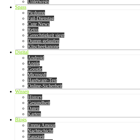
Unterwegs
Spass
Picdump
Fail-Dienstag
Cute News
Retro
Gerechtigkeit siegt
Dumm gelaufen
Klischeekanone
Digital
Android
Apple
Google
Microsoft
Hardware-Test
Online-Sicherheit
Wissen
History
Gesundheit
Daten
Karten
Blogs
Emma Amour
Nachtschicht
Rauszeit