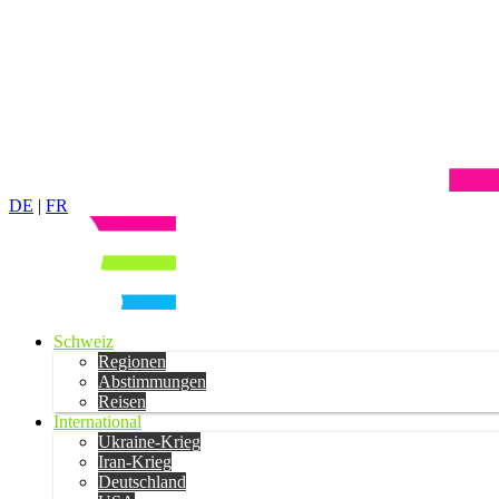
DE
|
FR
Schweiz
Regionen
Abstimmungen
Reisen
International
Ukraine-Krieg
Iran-Krieg
Deutschland