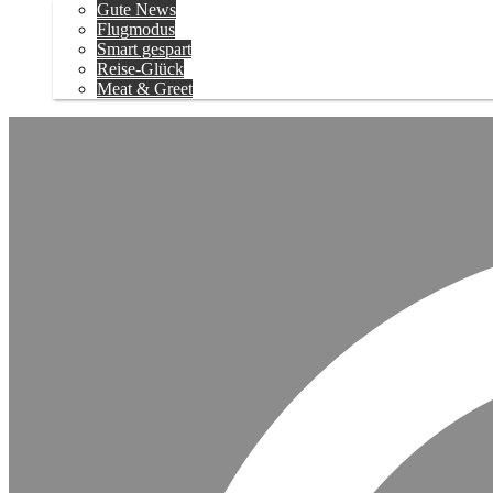
Gute News
Flugmodus
Smart gespart
Reise-Glück
Meat & Greet