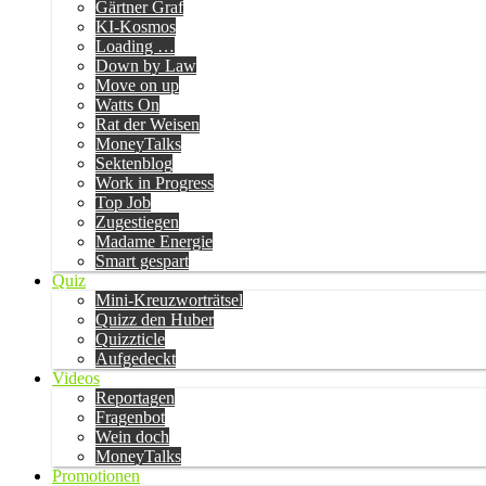
Gärtner Graf
KI-Kosmos
Loading …
Down by Law
Move on up
Watts On
Rat der Weisen
MoneyTalks
Sektenblog
Work in Progress
Top Job
Zugestiegen
Madame Energie
Smart gespart
Quiz
Mini-Kreuzworträtsel
Quizz den Huber
Quizzticle
Aufgedeckt
Videos
Reportagen
Fragenbot
Wein doch
MoneyTalks
Promotionen