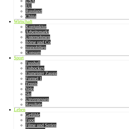
USA
EU
Russland
China
Wirtschaft
Konjunktur
Arbeitsmarkt
Unternehmen
Börse und Co
Immobilien
Konsum
Sport
Fussball
Eishockey
Eismeister Zaugg
Formel 1
Tennis
Velo
Ski
Unvergessen
Resultate
Leben
Gefühle
Food
Filme und Serien