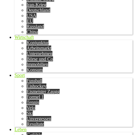
Iran-Krieg
Deutschland
USA
EU
Russland
China
Wirtschaft
Konjunktur
Arbeitsmarkt
Unternehmen
Börse und Co
Immobilien
Konsum
Sport
Fussball
Eishockey
Eismeister Zaugg
Formel 1
Tennis
Velo
Ski
Unvergessen
Resultate
Leben
Gefühle