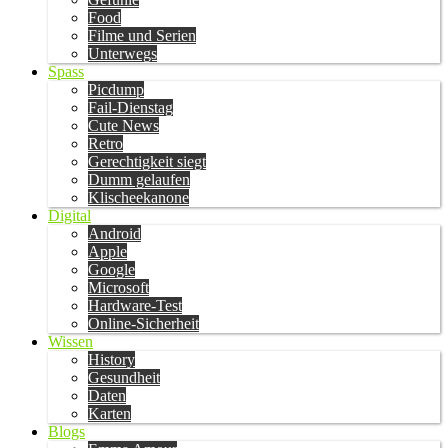
Food
Filme und Serien
Unterwegs
Spass
Picdump
Fail-Dienstag
Cute News
Retro
Gerechtigkeit siegt
Dumm gelaufen
Klischeekanone
Digital
Android
Apple
Google
Microsoft
Hardware-Test
Online-Sicherheit
Wissen
History
Gesundheit
Daten
Karten
Blogs