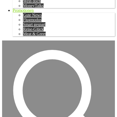
Wein doch
MoneyTalks
Promotionen
Gute News
Flugmodus
Smart gespart
Reise-Glück
Meat & Greet