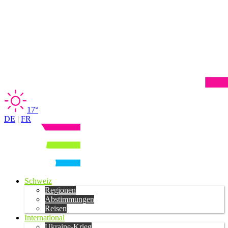
17°
DE
|
FR
Schweiz
Regionen
Abstimmungen
Reisen
International
Ukraine-Krieg