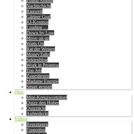
Emma Amour
Nachtschicht
Rauszeit
Gärtner Graf
KI-Kosmos
Loading …
Down by Law
Move on up
Watts On
Rat der Weisen
MoneyTalks
Sektenblog
Work in Progress
Top Job
Zugestiegen
Madame Energie
Smart gespart
Quiz
Mini-Kreuzworträtsel
Quizz den Huber
Quizzticle
Aufgedeckt
Videos
Reportagen
Fragenbot